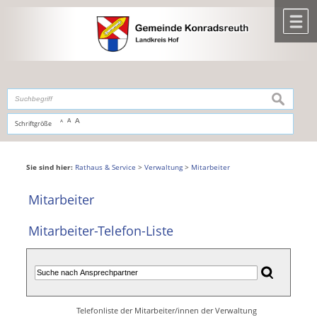
Zum Inhalt
,
zur Navigation
oder
zur Startseite
springen.
chließen
M
suchen
A
A
Schriftgröße
A
Sie sind hier:
Rathaus & Service
>
Verwaltung
>
Mitarbeiter
Mitarbeiter
Mitarbeiter-Telefon-Liste
Telefonliste der Mitarbeiter/innen der Verwaltung