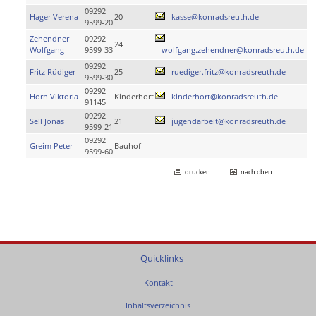
09292
Hager Verena
20
kasse@konradsreuth.de
9599-20
Zehendner
09292
24
Wolfgang
9599-33
wolfgang.zehendner@konradsreuth.de
09292
Fritz Rüdiger
25
ruediger.fritz@konradsreuth.de
9599-30
09292
Horn Viktoria
Kinderhort
kinderhort@konradsreuth.de
91145
09292
Sell Jonas
21
jugendarbeit@konradsreuth.de
9599-21
09292
Greim Peter
Bauhof
9599-60
drucken
nach oben
Quicklinks
Kontakt
Inhaltsverzeichnis