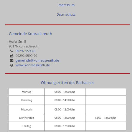
Impressum
Datenschutz
Gemeinde Konradsreuth
Hofer Str. 8
95176 Konradsreuth
09292 9599-0
09292 9599-70
gemeinde@konradsreuth.de
www.konradsreuth.de
Öffnungszeiten des Rathauses
Montag
08:00 - 12:00 Uhr
Dienstag
08:00 - 14:00 Uhr
Mittwoch
08:00 - 12:00 Uhr
Donnerstag
08:00 - 12:00 Uhr
14:00 – 18:00 Uhr
Freitag
08:00 - 12:00 Uhr