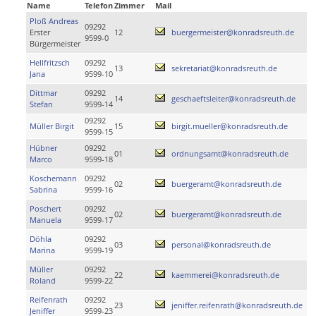
Name
Telefon
Zimmer
Mail
Ploß Andreas
09292
Erster
12
buergermeister@konradsreuth.de
9599-0
Bürgermeister
Hellfritzsch
09292
13
sekretariat@konradsreuth.de
Jana
9599-10
Dittmar
09292
14
geschaeftsleiter@konradsreuth.de
Stefan
9599-14
09292
Müller Birgit
15
birgit.mueller@konradsreuth.de
9599-15
Hübner
09292
01
ordnungsamt@konradsreuth.de
Marco
9599-18
Koschemann
09292
02
buergeramt@konradsreuth.de
Sabrina
9599-16
Poschert
09292
02
buergeramt@konradsreuth.de
Manuela
9599-17
Döhla
09292
03
personal@konradsreuth.de
Marina
9599-19
Müller
09292
22
kaemmerei@konradsreuth.de
Roland
9599-22
Reifenrath
09292
23
jeniffer.reifenrath@konradsreuth.de
Jeniffer
9599-23