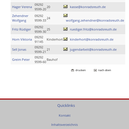
09292
Hager Verena
20
kasse@konradsreuth.de
9599-20
Zehendner
09292
24
Wolfgang
9599-33
wolfgang.zehendner@konradsreuth.de
09292
Fritz Rüdiger
25
ruediger.fritz@konradsreuth.de
9599-30
09292
Horn Viktoria
Kinderhort
kinderhort@konradsreuth.de
91145
09292
Sell Jonas
21
jugendarbeit@konradsreuth.de
9599-21
09292
Greim Peter
Bauhof
9599-60
drucken
nach oben
Quicklinks
Kontakt
Inhaltsverzeichnis