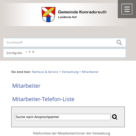
Zum Inhalt
,
zur Navigation
oder
zur Startseite
springen.
chließen
M
suchen
A
A
Schriftgröße
A
Sie sind hier:
Rathaus & Service
>
Verwaltung
>
Mitarbeiter
Mitarbeiter
Mitarbeiter-Telefon-Liste
Telefonliste der Mitarbeiter/innen der Verwaltung