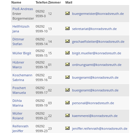
Name
Telefon
Zimmer
Mail
Ploß Andreas
09292
Erster
12
buergermeister@konradsreuth.de
9599-0
Bürgermeister
Hellfritzsch
09292
13
sekretariat@konradsreuth.de
Jana
9599-10
Dittmar
09292
14
geschaeftsleiter@konradsreuth.de
Stefan
9599-14
09292
Müller Birgit
15
birgit.mueller@konradsreuth.de
9599-15
Hübner
09292
01
ordnungsamt@konradsreuth.de
Marco
9599-18
Koschemann
09292
02
buergeramt@konradsreuth.de
Sabrina
9599-16
Poschert
09292
02
buergeramt@konradsreuth.de
Manuela
9599-17
Döhla
09292
03
personal@konradsreuth.de
Marina
9599-19
Müller
09292
22
kaemmerei@konradsreuth.de
Roland
9599-22
Reifenrath
09292
23
jeniffer.reifenrath@konradsreuth.de
Jeniffer
9599-23