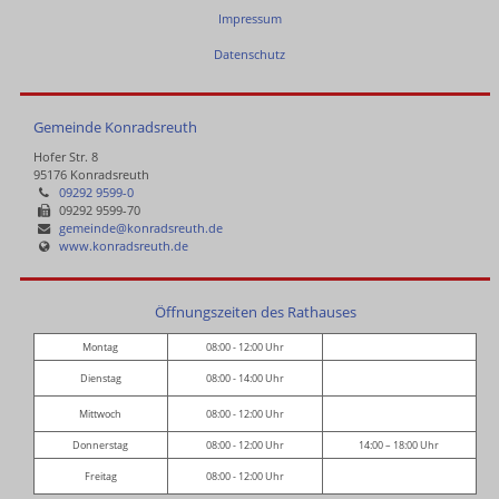
Impressum
Datenschutz
Gemeinde Konradsreuth
Hofer Str. 8
95176 Konradsreuth
09292 9599-0
09292 9599-70
gemeinde@konradsreuth.de
www.konradsreuth.de
Öffnungszeiten des Rathauses
Montag
08:00 - 12:00 Uhr
Dienstag
08:00 - 14:00 Uhr
Mittwoch
08:00 - 12:00 Uhr
Donnerstag
08:00 - 12:00 Uhr
14:00 – 18:00 Uhr
Freitag
08:00 - 12:00 Uhr