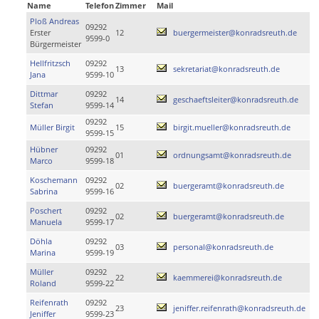
Name
Telefon
Zimmer
Mail
Ploß Andreas
09292
Erster
12
buergermeister@konradsreuth.de
9599-0
Bürgermeister
Hellfritzsch
09292
13
sekretariat@konradsreuth.de
Jana
9599-10
Dittmar
09292
14
geschaeftsleiter@konradsreuth.de
Stefan
9599-14
09292
Müller Birgit
15
birgit.mueller@konradsreuth.de
9599-15
Hübner
09292
01
ordnungsamt@konradsreuth.de
Marco
9599-18
Koschemann
09292
02
buergeramt@konradsreuth.de
Sabrina
9599-16
Poschert
09292
02
buergeramt@konradsreuth.de
Manuela
9599-17
Döhla
09292
03
personal@konradsreuth.de
Marina
9599-19
Müller
09292
22
kaemmerei@konradsreuth.de
Roland
9599-22
Reifenrath
09292
23
jeniffer.reifenrath@konradsreuth.de
Jeniffer
9599-23