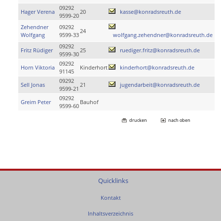
09292
Hager Verena
20
kasse@konradsreuth.de
9599-20
Zehendner
09292
24
Wolfgang
9599-33
wolfgang.zehendner@konradsreuth.de
09292
Fritz Rüdiger
25
ruediger.fritz@konradsreuth.de
9599-30
09292
Horn Viktoria
Kinderhort
kinderhort@konradsreuth.de
91145
09292
Sell Jonas
21
jugendarbeit@konradsreuth.de
9599-21
09292
Greim Peter
Bauhof
9599-60
drucken
nach oben
Quicklinks
Kontakt
Inhaltsverzeichnis