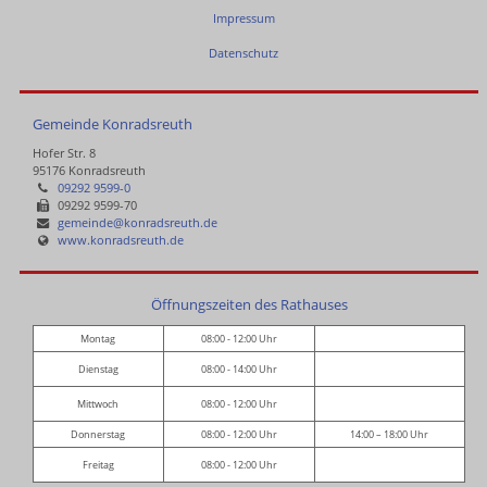
Impressum
Datenschutz
Gemeinde Konradsreuth
Hofer Str. 8
95176 Konradsreuth
09292 9599-0
09292 9599-70
gemeinde@konradsreuth.de
www.konradsreuth.de
Öffnungszeiten des Rathauses
Montag
08:00 - 12:00 Uhr
Dienstag
08:00 - 14:00 Uhr
Mittwoch
08:00 - 12:00 Uhr
Donnerstag
08:00 - 12:00 Uhr
14:00 – 18:00 Uhr
Freitag
08:00 - 12:00 Uhr