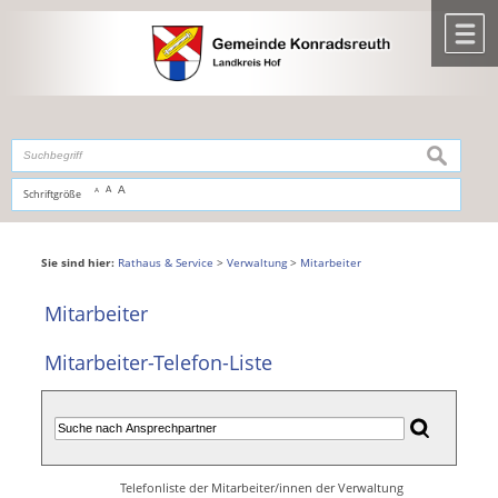
Zum Inhalt
,
zur Navigation
oder
zur Startseite
springen.
chließen
M
suchen
A
A
Schriftgröße
A
Sie sind hier:
Rathaus & Service
>
Verwaltung
>
Mitarbeiter
Mitarbeiter
Mitarbeiter-Telefon-Liste
Telefonliste der Mitarbeiter/innen der Verwaltung