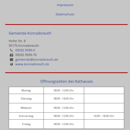
Impressum
Datenschutz
Gemeinde Konradsreuth
Hofer Str. 8
95176 Konradsreuth
09292 9599-0
09292 9599-70
gemeinde@konradsreuth.de
www.konradsreuth.de
Öffnungszeiten des Rathauses
Montag
08:00 - 12:00 Uhr
Dienstag
08:00 - 14:00 Uhr
Mittwoch
08:00 - 12:00 Uhr
Donnerstag
08:00 - 12:00 Uhr
14:00 – 18:00 Uhr
Freitag
08:00 - 12:00 Uhr