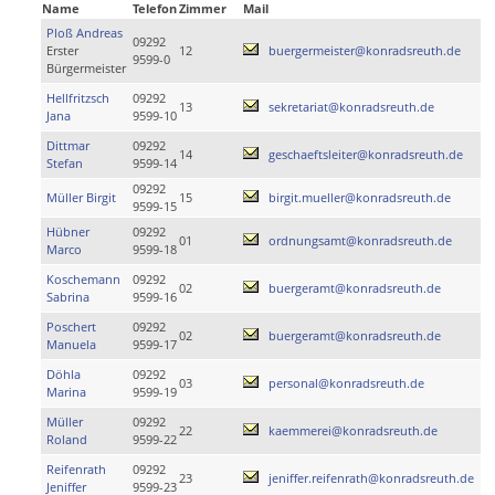
Name
Telefon
Zimmer
Mail
Ploß Andreas
09292
Erster
12
buergermeister@konradsreuth.de
9599-0
Bürgermeister
Hellfritzsch
09292
13
sekretariat@konradsreuth.de
Jana
9599-10
Dittmar
09292
14
geschaeftsleiter@konradsreuth.de
Stefan
9599-14
09292
Müller Birgit
15
birgit.mueller@konradsreuth.de
9599-15
Hübner
09292
01
ordnungsamt@konradsreuth.de
Marco
9599-18
Koschemann
09292
02
buergeramt@konradsreuth.de
Sabrina
9599-16
Poschert
09292
02
buergeramt@konradsreuth.de
Manuela
9599-17
Döhla
09292
03
personal@konradsreuth.de
Marina
9599-19
Müller
09292
22
kaemmerei@konradsreuth.de
Roland
9599-22
Reifenrath
09292
23
jeniffer.reifenrath@konradsreuth.de
Jeniffer
9599-23