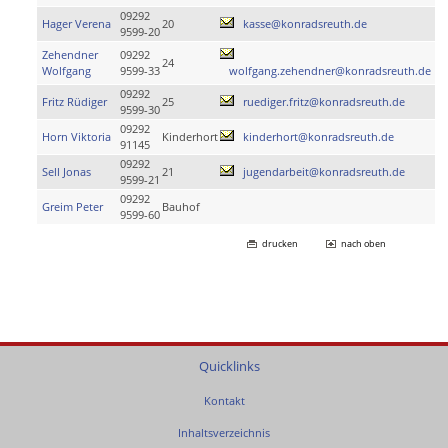
09292
Hager Verena
20
kasse@konradsreuth.de
9599-20
Zehendner
09292
24
Wolfgang
9599-33
wolfgang.zehendner@konradsreuth.de
09292
Fritz Rüdiger
25
ruediger.fritz@konradsreuth.de
9599-30
09292
Horn Viktoria
Kinderhort
kinderhort@konradsreuth.de
91145
09292
Sell Jonas
21
jugendarbeit@konradsreuth.de
9599-21
09292
Greim Peter
Bauhof
9599-60
drucken
nach oben
Quicklinks
Kontakt
Inhaltsverzeichnis