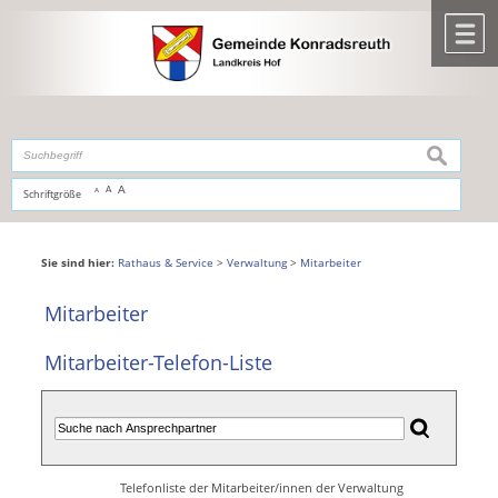
Zum Inhalt
,
zur Navigation
oder
zur Startseite
springen.
chließen
M
suchen
A
A
Schriftgröße
A
Sie sind hier:
Rathaus & Service
>
Verwaltung
>
Mitarbeiter
Mitarbeiter
Mitarbeiter-Telefon-Liste
Telefonliste der Mitarbeiter/innen der Verwaltung