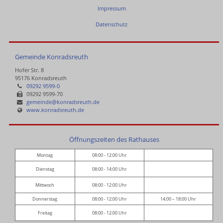
Impressum
Datenschutz
Gemeinde Konradsreuth
Hofer Str. 8
95176 Konradsreuth
09292 9599-0
09292 9599-70
gemeinde@konradsreuth.de
www.konradsreuth.de
Öffnungszeiten des Rathauses
Montag
08:00 - 12:00 Uhr
Dienstag
08:00 - 14:00 Uhr
Mittwoch
08:00 - 12:00 Uhr
Donnerstag
08:00 - 12:00 Uhr
14:00 – 18:00 Uhr
Freitag
08:00 - 12:00 Uhr