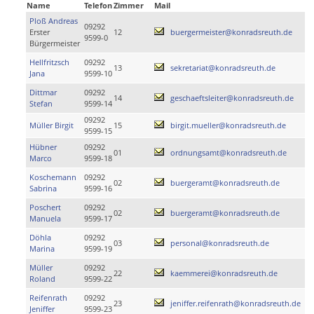
Name
Telefon
Zimmer
Mail
Ploß Andreas
09292
Erster
12
buergermeister@konradsreuth.de
9599-0
Bürgermeister
Hellfritzsch
09292
13
sekretariat@konradsreuth.de
Jana
9599-10
Dittmar
09292
14
geschaeftsleiter@konradsreuth.de
Stefan
9599-14
09292
Müller Birgit
15
birgit.mueller@konradsreuth.de
9599-15
Hübner
09292
01
ordnungsamt@konradsreuth.de
Marco
9599-18
Koschemann
09292
02
buergeramt@konradsreuth.de
Sabrina
9599-16
Poschert
09292
02
buergeramt@konradsreuth.de
Manuela
9599-17
Döhla
09292
03
personal@konradsreuth.de
Marina
9599-19
Müller
09292
22
kaemmerei@konradsreuth.de
Roland
9599-22
Reifenrath
09292
23
jeniffer.reifenrath@konradsreuth.de
Jeniffer
9599-23