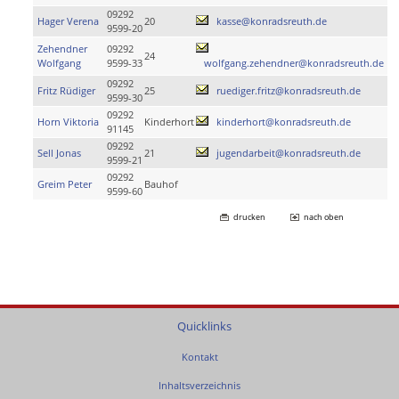
09292
Hager Verena
20
kasse@konradsreuth.de
9599-20
Zehendner
09292
24
Wolfgang
9599-33
wolfgang.zehendner@konradsreuth.de
09292
Fritz Rüdiger
25
ruediger.fritz@konradsreuth.de
9599-30
09292
Horn Viktoria
Kinderhort
kinderhort@konradsreuth.de
91145
09292
Sell Jonas
21
jugendarbeit@konradsreuth.de
9599-21
09292
Greim Peter
Bauhof
9599-60
drucken
nach oben
Quicklinks
Kontakt
Inhaltsverzeichnis