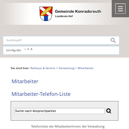
Zum Inhalt
,
zur Navigation
oder
zur Startseite
springen.
chließen
M
suchen
A
A
Schriftgröße
A
Sie sind hier:
Rathaus & Service
>
Verwaltung
>
Mitarbeiter
Mitarbeiter
Mitarbeiter-Telefon-Liste
Telefonliste der Mitarbeiter/innen der Verwaltung