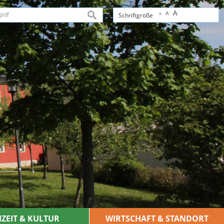
A
A
suchen
Schriftgröße
A
IZEIT & KULTUR
WIRTSCHAFT & STANDORT