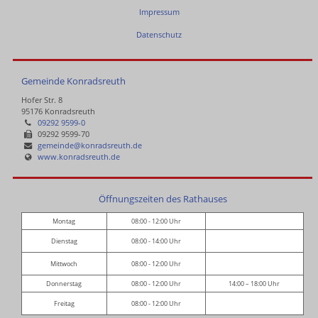
Impressum
Datenschutz
Gemeinde Konradsreuth
Hofer Str. 8
95176 Konradsreuth
09292 9599-0
09292 9599-70
gemeinde@konradsreuth.de
www.konradsreuth.de
Öffnungszeiten des Rathauses
Montag
08:00 - 12:00 Uhr
Dienstag
08:00 - 14:00 Uhr
Mittwoch
08:00 - 12:00 Uhr
Donnerstag
08:00 - 12:00 Uhr
14:00 – 18:00 Uhr
Freitag
08:00 - 12:00 Uhr