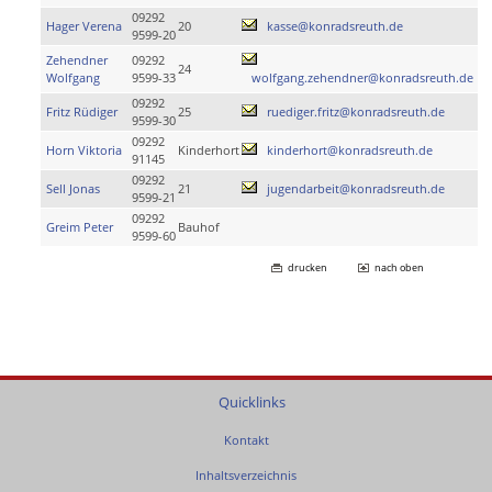
09292
Hager Verena
20
kasse@konradsreuth.de
9599-20
Zehendner
09292
24
Wolfgang
9599-33
wolfgang.zehendner@konradsreuth.de
09292
Fritz Rüdiger
25
ruediger.fritz@konradsreuth.de
9599-30
09292
Horn Viktoria
Kinderhort
kinderhort@konradsreuth.de
91145
09292
Sell Jonas
21
jugendarbeit@konradsreuth.de
9599-21
09292
Greim Peter
Bauhof
9599-60
drucken
nach oben
Quicklinks
Kontakt
Inhaltsverzeichnis