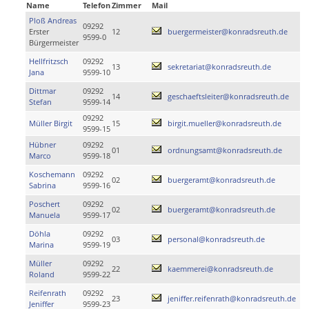
Name
Telefon
Zimmer
Mail
Ploß Andreas
09292
Erster
12
buergermeister@konradsreuth.de
9599-0
Bürgermeister
Hellfritzsch
09292
13
sekretariat@konradsreuth.de
Jana
9599-10
Dittmar
09292
14
geschaeftsleiter@konradsreuth.de
Stefan
9599-14
09292
Müller Birgit
15
birgit.mueller@konradsreuth.de
9599-15
Hübner
09292
01
ordnungsamt@konradsreuth.de
Marco
9599-18
Koschemann
09292
02
buergeramt@konradsreuth.de
Sabrina
9599-16
Poschert
09292
02
buergeramt@konradsreuth.de
Manuela
9599-17
Döhla
09292
03
personal@konradsreuth.de
Marina
9599-19
Müller
09292
22
kaemmerei@konradsreuth.de
Roland
9599-22
Reifenrath
09292
23
jeniffer.reifenrath@konradsreuth.de
Jeniffer
9599-23