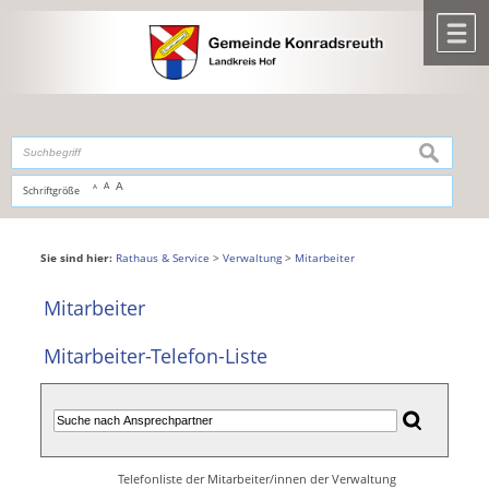
Zum Inhalt
,
zur Navigation
oder
zur Startseite
springen.
chließen
M
suchen
A
A
Schriftgröße
A
Sie sind hier:
Rathaus & Service
>
Verwaltung
>
Mitarbeiter
Mitarbeiter
Mitarbeiter-Telefon-Liste
Telefonliste der Mitarbeiter/innen der Verwaltung