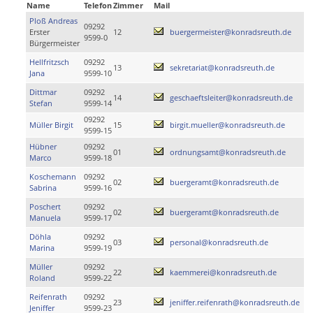
Name
Telefon
Zimmer
Mail
Ploß Andreas
09292
Erster
12
buergermeister@konradsreuth.de
9599-0
Bürgermeister
Hellfritzsch
09292
13
sekretariat@konradsreuth.de
Jana
9599-10
Dittmar
09292
14
geschaeftsleiter@konradsreuth.de
Stefan
9599-14
09292
Müller Birgit
15
birgit.mueller@konradsreuth.de
9599-15
Hübner
09292
01
ordnungsamt@konradsreuth.de
Marco
9599-18
Koschemann
09292
02
buergeramt@konradsreuth.de
Sabrina
9599-16
Poschert
09292
02
buergeramt@konradsreuth.de
Manuela
9599-17
Döhla
09292
03
personal@konradsreuth.de
Marina
9599-19
Müller
09292
22
kaemmerei@konradsreuth.de
Roland
9599-22
Reifenrath
09292
23
jeniffer.reifenrath@konradsreuth.de
Jeniffer
9599-23