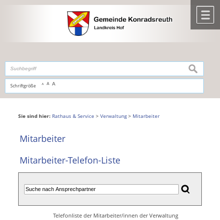
Zum Inhalt
,
zur Navigation
oder
zur Startseite
springen.
chließen
M
suchen
A
A
Schriftgröße
A
Sie sind hier:
Rathaus & Service
>
Verwaltung
>
Mitarbeiter
Mitarbeiter
Mitarbeiter-Telefon-Liste
Telefonliste der Mitarbeiter/innen der Verwaltung