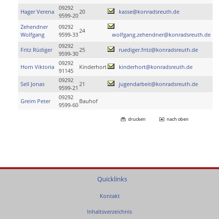
09292
Hager Verena
20
kasse@konradsreuth.de
9599-20
Zehendner
09292
24
Wolfgang
9599-33
wolfgang.zehendner@konradsreuth.de
09292
Fritz Rüdiger
25
ruediger.fritz@konradsreuth.de
9599-30
09292
Horn Viktoria
Kinderhort
kinderhort@konradsreuth.de
91145
09292
Sell Jonas
21
jugendarbeit@konradsreuth.de
9599-21
09292
Greim Peter
Bauhof
9599-60
drucken
nach oben
Quicklinks
Kontakt
Inhaltsverzeichnis