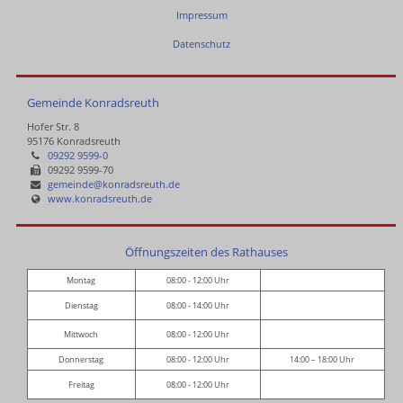
Impressum
Datenschutz
Gemeinde Konradsreuth
Hofer Str. 8
95176 Konradsreuth
09292 9599-0
09292 9599-70
gemeinde@konradsreuth.de
www.konradsreuth.de
Öffnungszeiten des Rathauses
Montag
08:00 - 12:00 Uhr
Dienstag
08:00 - 14:00 Uhr
Mittwoch
08:00 - 12:00 Uhr
Donnerstag
08:00 - 12:00 Uhr
14:00 – 18:00 Uhr
Freitag
08:00 - 12:00 Uhr