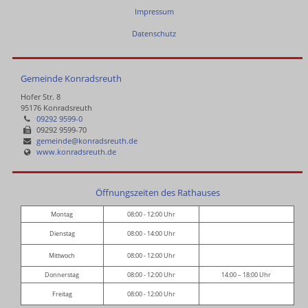
Impressum
Datenschutz
Gemeinde Konradsreuth
Hofer Str. 8
95176 Konradsreuth
09292 9599-0
09292 9599-70
gemeinde@konradsreuth.de
www.konradsreuth.de
Öffnungszeiten des Rathauses
Montag
08:00 - 12:00 Uhr
Dienstag
08:00 - 14:00 Uhr
Mittwoch
08:00 - 12:00 Uhr
Donnerstag
08:00 - 12:00 Uhr
14:00 – 18:00 Uhr
Freitag
08:00 - 12:00 Uhr