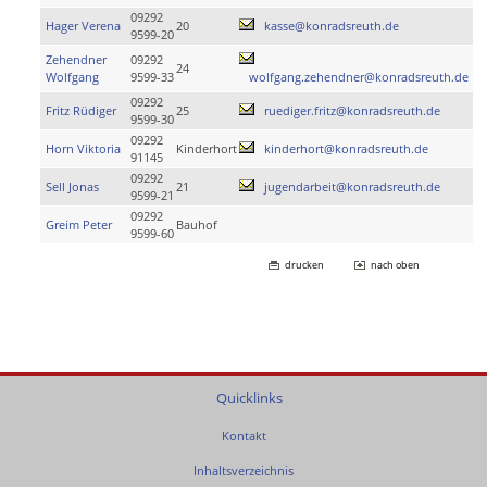
09292
Hager Verena
20
kasse@konradsreuth.de
9599-20
Zehendner
09292
24
Wolfgang
9599-33
wolfgang.zehendner@konradsreuth.de
09292
Fritz Rüdiger
25
ruediger.fritz@konradsreuth.de
9599-30
09292
Horn Viktoria
Kinderhort
kinderhort@konradsreuth.de
91145
09292
Sell Jonas
21
jugendarbeit@konradsreuth.de
9599-21
09292
Greim Peter
Bauhof
9599-60
drucken
nach oben
Quicklinks
Kontakt
Inhaltsverzeichnis