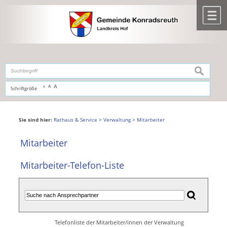
Zum Inhalt
,
zur Navigation
oder
zur Startseite
springen.
chließen
M
suchen
A
A
Schriftgröße
A
Sie sind hier:
Rathaus & Service
>
Verwaltung
>
Mitarbeiter
Mitarbeiter
Mitarbeiter-Telefon-Liste
Telefonliste der Mitarbeiter/innen der Verwaltung