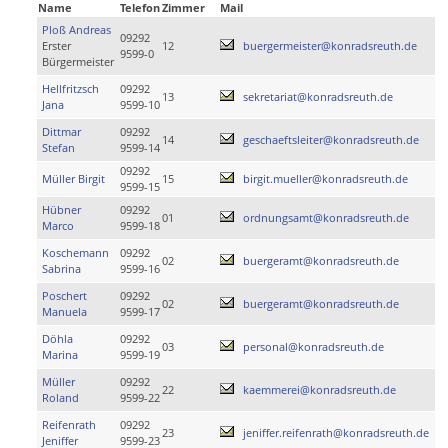
Name
Telefon
Zimmer
Mail
Ploß Andreas
09292
Erster
12
buergermeister@konradsreuth.de
9599-0
Bürgermeister
Hellfritzsch
09292
13
sekretariat@konradsreuth.de
Jana
9599-10
Dittmar
09292
14
geschaeftsleiter@konradsreuth.de
Stefan
9599-14
09292
Müller Birgit
15
birgit.mueller@konradsreuth.de
9599-15
Hübner
09292
01
ordnungsamt@konradsreuth.de
Marco
9599-18
Koschemann
09292
02
buergeramt@konradsreuth.de
Sabrina
9599-16
Poschert
09292
02
buergeramt@konradsreuth.de
Manuela
9599-17
Döhla
09292
03
personal@konradsreuth.de
Marina
9599-19
Müller
09292
22
kaemmerei@konradsreuth.de
Roland
9599-22
Reifenrath
09292
23
jeniffer.reifenrath@konradsreuth.de
Jeniffer
9599-23