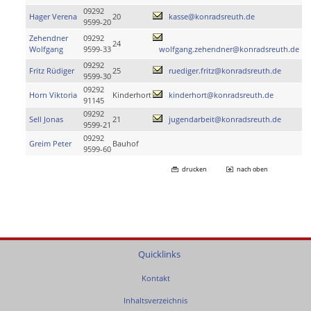
09292
Hager Verena
20
kasse@konradsreuth.de
9599-20
Zehendner
09292
24
Wolfgang
9599-33
wolfgang.zehendner@konradsreuth.de
09292
Fritz Rüdiger
25
ruediger.fritz@konradsreuth.de
9599-30
09292
Horn Viktoria
Kinderhort
kinderhort@konradsreuth.de
91145
09292
Sell Jonas
21
jugendarbeit@konradsreuth.de
9599-21
09292
Greim Peter
Bauhof
9599-60
drucken
nach oben
Quicklinks
Kontakt
Inhaltsverzeichnis