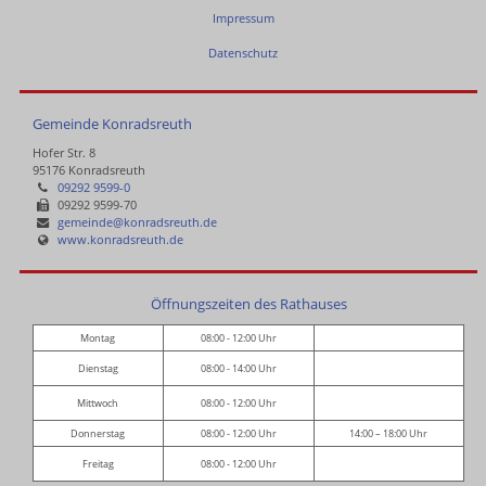
Impressum
Datenschutz
Gemeinde Konradsreuth
Hofer Str. 8
95176 Konradsreuth
09292 9599-0
09292 9599-70
gemeinde@konradsreuth.de
www.konradsreuth.de
Öffnungszeiten des Rathauses
Montag
08:00 - 12:00 Uhr
Dienstag
08:00 - 14:00 Uhr
Mittwoch
08:00 - 12:00 Uhr
Donnerstag
08:00 - 12:00 Uhr
14:00 – 18:00 Uhr
Freitag
08:00 - 12:00 Uhr