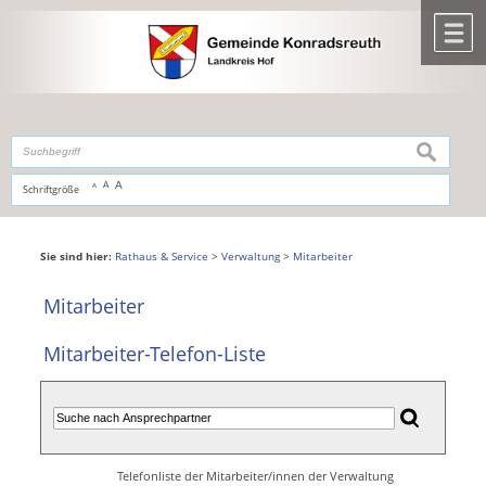
Zum Inhalt
,
zur Navigation
oder
zur Startseite
springen.
chließen
M
suchen
A
A
Schriftgröße
A
Sie sind hier:
Rathaus & Service
>
Verwaltung
>
Mitarbeiter
Mitarbeiter
Mitarbeiter-Telefon-Liste
Telefonliste der Mitarbeiter/innen der Verwaltung