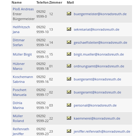
Name
Telefon
Zimmer
Mail
Ploß Andreas
09292
Erster
12
buergermeister@konradsreuth.de
9599-0
Bürgermeister
Hellfritzsch
09292
13
sekretariat@konradsreuth.de
Jana
9599-10
Dittmar
09292
14
geschaeftsleiter@konradsreuth.de
Stefan
9599-14
09292
Müller Birgit
15
birgit.mueller@konradsreuth.de
9599-15
Hübner
09292
01
ordnungsamt@konradsreuth.de
Marco
9599-18
Koschemann
09292
02
buergeramt@konradsreuth.de
Sabrina
9599-16
Poschert
09292
02
buergeramt@konradsreuth.de
Manuela
9599-17
Döhla
09292
03
personal@konradsreuth.de
Marina
9599-19
Müller
09292
22
kaemmerei@konradsreuth.de
Roland
9599-22
Reifenrath
09292
23
jeniffer.reifenrath@konradsreuth.de
Jeniffer
9599-23