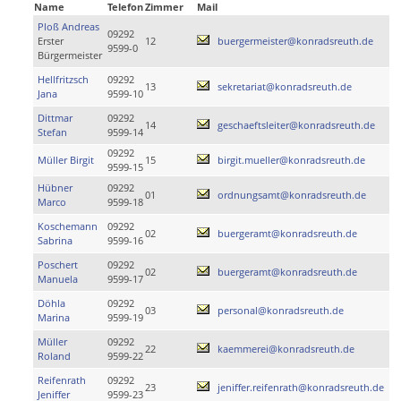
Name
Telefon
Zimmer
Mail
Ploß Andreas
09292
Erster
12
buergermeister@konradsreuth.de
9599-0
Bürgermeister
Hellfritzsch
09292
13
sekretariat@konradsreuth.de
Jana
9599-10
Dittmar
09292
14
geschaeftsleiter@konradsreuth.de
Stefan
9599-14
09292
Müller Birgit
15
birgit.mueller@konradsreuth.de
9599-15
Hübner
09292
01
ordnungsamt@konradsreuth.de
Marco
9599-18
Koschemann
09292
02
buergeramt@konradsreuth.de
Sabrina
9599-16
Poschert
09292
02
buergeramt@konradsreuth.de
Manuela
9599-17
Döhla
09292
03
personal@konradsreuth.de
Marina
9599-19
Müller
09292
22
kaemmerei@konradsreuth.de
Roland
9599-22
Reifenrath
09292
23
jeniffer.reifenrath@konradsreuth.de
Jeniffer
9599-23