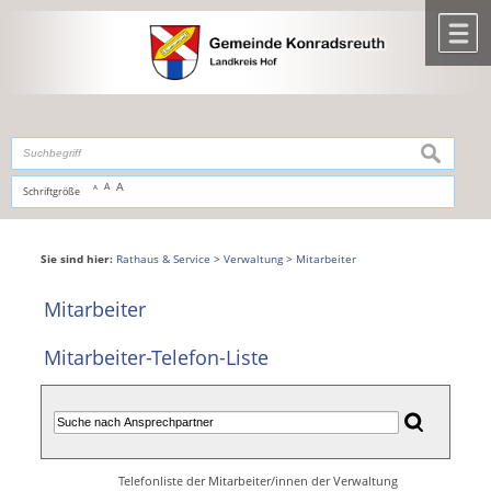
Zum Inhalt
,
zur Navigation
oder
zur Startseite
springen.
chließen
M
suchen
A
A
Schriftgröße
A
Sie sind hier:
Rathaus & Service
>
Verwaltung
>
Mitarbeiter
Mitarbeiter
Mitarbeiter-Telefon-Liste
Telefonliste der Mitarbeiter/innen der Verwaltung