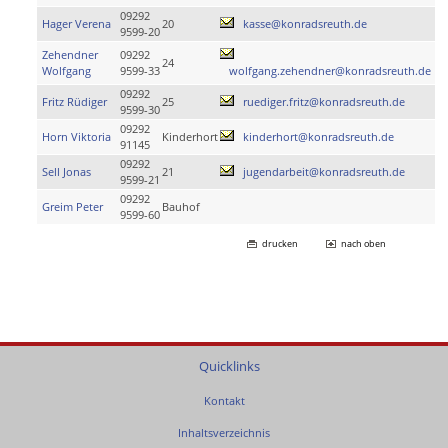
09292
Hager Verena
20
kasse@konradsreuth.de
9599-20
Zehendner
09292
24
Wolfgang
9599-33
wolfgang.zehendner@konradsreuth.de
09292
Fritz Rüdiger
25
ruediger.fritz@konradsreuth.de
9599-30
09292
Horn Viktoria
Kinderhort
kinderhort@konradsreuth.de
91145
09292
Sell Jonas
21
jugendarbeit@konradsreuth.de
9599-21
09292
Greim Peter
Bauhof
9599-60
drucken
nach oben
Quicklinks
Kontakt
Inhaltsverzeichnis