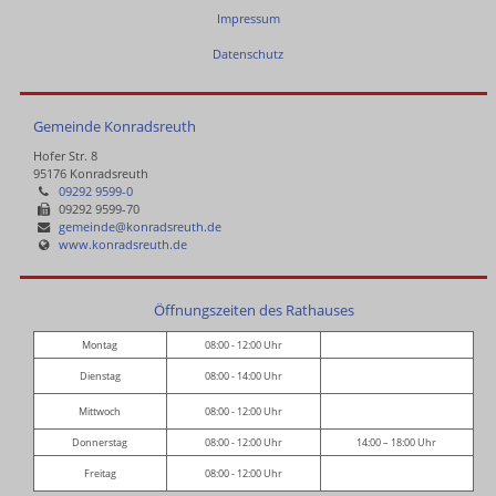
Impressum
Datenschutz
Gemeinde Konradsreuth
Hofer Str. 8
95176 Konradsreuth
09292 9599-0
09292 9599-70
gemeinde@konradsreuth.de
www.konradsreuth.de
Öffnungszeiten des Rathauses
Montag
08:00 - 12:00 Uhr
Dienstag
08:00 - 14:00 Uhr
Mittwoch
08:00 - 12:00 Uhr
Donnerstag
08:00 - 12:00 Uhr
14:00 – 18:00 Uhr
Freitag
08:00 - 12:00 Uhr