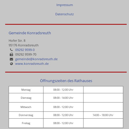
Impressum
Datenschutz
Gemeinde Konradsreuth
Hofer Str. 8
95176 Konradsreuth
09292 9599-0
09292 9599-70
gemeinde@konradsreuth.de
www.konradsreuth.de
Öffnungszeiten des Rathauses
Montag
08:00 - 12:00 Uhr
Dienstag
08:00 - 14:00 Uhr
Mittwoch
08:00 - 12:00 Uhr
Donnerstag
08:00 - 12:00 Uhr
14:00 – 18:00 Uhr
Freitag
08:00 - 12:00 Uhr