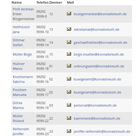
Name
Telefon
Zimmer
Mail
Ploß Andreas
09292
Erster
12
buergermeister@konradsreuth.de
9599-0
Bürgermeister
Hellfritzsch
09292
13
sekretariat@konradsreuth.de
Jana
9599-10
Dittmar
09292
14
geschaeftsleiter@konradsreuth.de
Stefan
9599-14
09292
Müller Birgit
15
birgit.mueller@konradsreuth.de
9599-15
Hübner
09292
01
ordnungsamt@konradsreuth.de
Marco
9599-18
Koschemann
09292
02
buergeramt@konradsreuth.de
Sabrina
9599-16
Poschert
09292
02
buergeramt@konradsreuth.de
Manuela
9599-17
Döhla
09292
03
personal@konradsreuth.de
Marina
9599-19
Müller
09292
22
kaemmerei@konradsreuth.de
Roland
9599-22
Reifenrath
09292
23
jeniffer.reifenrath@konradsreuth.de
Jeniffer
9599-23