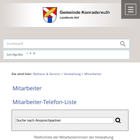
Zum Inhalt
,
zur Navigation
oder
zur Startseite
springen.
chließen
M
suchen
A
A
Schriftgröße
A
Sie sind hier:
Rathaus & Service
>
Verwaltung
>
Mitarbeiter
Mitarbeiter
Mitarbeiter-Telefon-Liste
Telefonliste der Mitarbeiter/innen der Verwaltung