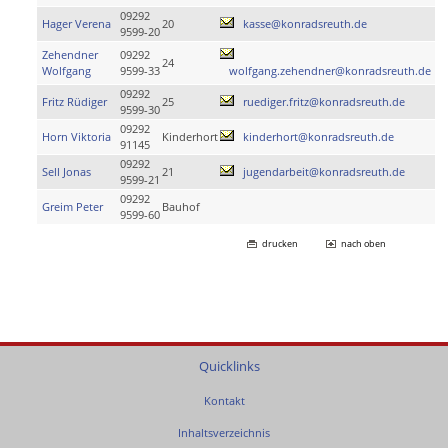
09292
Hager Verena
20
kasse@konradsreuth.de
9599-20
Zehendner
09292
24
Wolfgang
9599-33
wolfgang.zehendner@konradsreuth.de
09292
Fritz Rüdiger
25
ruediger.fritz@konradsreuth.de
9599-30
09292
Horn Viktoria
Kinderhort
kinderhort@konradsreuth.de
91145
09292
Sell Jonas
21
jugendarbeit@konradsreuth.de
9599-21
09292
Greim Peter
Bauhof
9599-60
drucken
nach oben
Quicklinks
Kontakt
Inhaltsverzeichnis