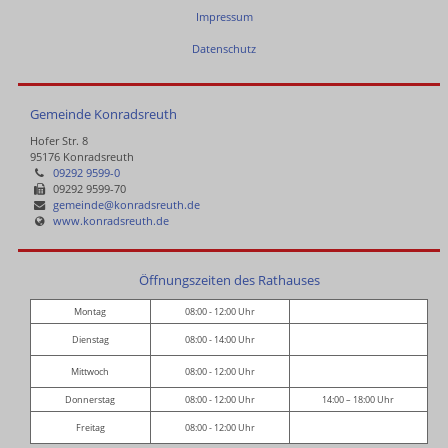
Impressum
Datenschutz
Gemeinde Konradsreuth
Hofer Str. 8
95176 Konradsreuth
09292 9599-0
09292 9599-70
gemeinde@konradsreuth.de
www.konradsreuth.de
Öffnungszeiten des Rathauses
Montag
08:00 - 12:00 Uhr
Dienstag
08:00 - 14:00 Uhr
Mittwoch
08:00 - 12:00 Uhr
Donnerstag
08:00 - 12:00 Uhr
14:00 – 18:00 Uhr
Freitag
08:00 - 12:00 Uhr