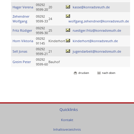
09292
Hager Verena
20
kasse@konradsreuth.de
9599-20
Zehendner
09292
24
Wolfgang
9599-33
wolfgang.zehendner@konradsreuth.de
09292
Fritz Rüdiger
25
ruediger.fritz@konradsreuth.de
9599-30
09292
Horn Viktoria
Kinderhort
kinderhort@konradsreuth.de
91145
09292
Sell Jonas
21
jugendarbeit@konradsreuth.de
9599-21
09292
Greim Peter
Bauhof
9599-60
drucken
nach oben
Quicklinks
Kontakt
Inhaltsverzeichnis