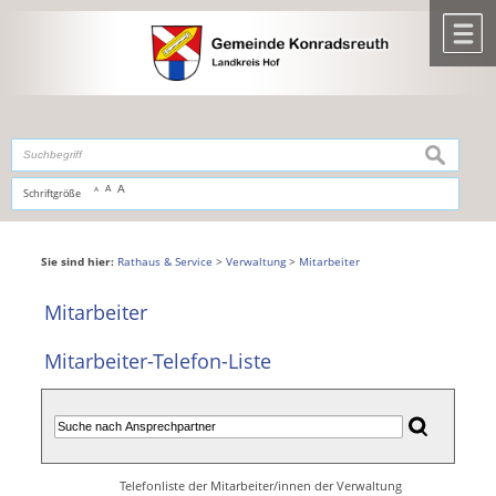
Zum Inhalt
,
zur Navigation
oder
zur Startseite
springen.
chließen
M
suchen
A
A
Schriftgröße
A
Sie sind hier:
Rathaus & Service
>
Verwaltung
>
Mitarbeiter
Mitarbeiter
Mitarbeiter-Telefon-Liste
Telefonliste der Mitarbeiter/innen der Verwaltung