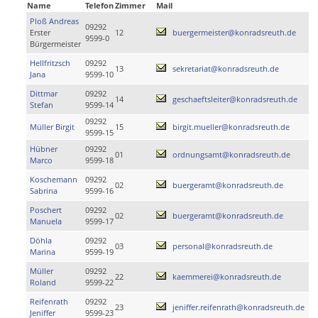
Name
Telefon
Zimmer
Mail
Ploß Andreas
09292
Erster
12
buergermeister@konradsreuth.de
9599-0
Bürgermeister
Hellfritzsch
09292
13
sekretariat@konradsreuth.de
Jana
9599-10
Dittmar
09292
14
geschaeftsleiter@konradsreuth.de
Stefan
9599-14
09292
Müller Birgit
15
birgit.mueller@konradsreuth.de
9599-15
Hübner
09292
01
ordnungsamt@konradsreuth.de
Marco
9599-18
Koschemann
09292
02
buergeramt@konradsreuth.de
Sabrina
9599-16
Poschert
09292
02
buergeramt@konradsreuth.de
Manuela
9599-17
Döhla
09292
03
personal@konradsreuth.de
Marina
9599-19
Müller
09292
22
kaemmerei@konradsreuth.de
Roland
9599-22
Reifenrath
09292
23
jeniffer.reifenrath@konradsreuth.de
Jeniffer
9599-23