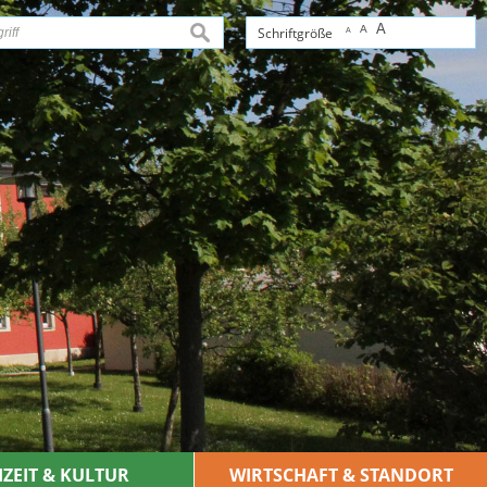
A
A
suchen
Schriftgröße
A
IZEIT & KULTUR
WIRTSCHAFT & STANDORT