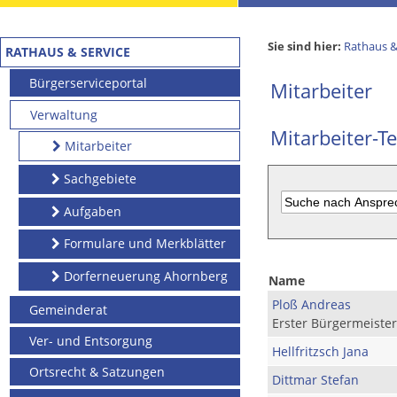
Sie sind hier:
Rathaus &
RATHAUS & SERVICE
Bürgerserviceportal
Mitarbeiter
Verwaltung
Mitarbeiter-Te
Mitarbeiter
Sachgebiete
Aufgaben
Formulare und Merkblätter
Dorferneuerung Ahornberg
Name
Ploß Andreas
Gemeinderat
Erster Bürgermeister
Ver- und Entsorgung
Hellfritzsch Jana
Ortsrecht & Satzungen
Dittmar Stefan