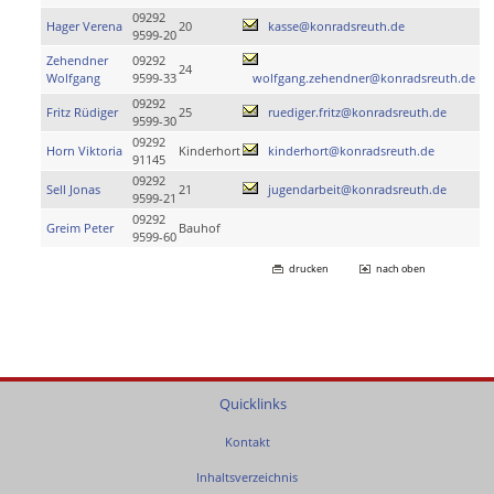
09292
Hager Verena
20
kasse@konradsreuth.de
9599-20
Zehendner
09292
24
Wolfgang
9599-33
wolfgang.zehendner@konradsreuth.de
09292
Fritz Rüdiger
25
ruediger.fritz@konradsreuth.de
9599-30
09292
Horn Viktoria
Kinderhort
kinderhort@konradsreuth.de
91145
09292
Sell Jonas
21
jugendarbeit@konradsreuth.de
9599-21
09292
Greim Peter
Bauhof
9599-60
drucken
nach oben
Quicklinks
Kontakt
Inhaltsverzeichnis