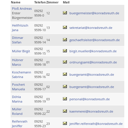
Name
Telefon
Zimmer
Mail
Ploß Andreas
09292
Erster
12
buergermeister@konradsreuth.de
9599-0
Bürgermeister
Hellfritzsch
09292
13
sekretariat@konradsreuth.de
Jana
9599-10
Dittmar
09292
14
geschaeftsleiter@konradsreuth.de
Stefan
9599-14
09292
Müller Birgit
15
birgit.mueller@konradsreuth.de
9599-15
Hübner
09292
01
ordnungsamt@konradsreuth.de
Marco
9599-18
Koschemann
09292
02
buergeramt@konradsreuth.de
Sabrina
9599-16
Poschert
09292
02
buergeramt@konradsreuth.de
Manuela
9599-17
Döhla
09292
03
personal@konradsreuth.de
Marina
9599-19
Müller
09292
22
kaemmerei@konradsreuth.de
Roland
9599-22
Reifenrath
09292
23
jeniffer.reifenrath@konradsreuth.de
Jeniffer
9599-23