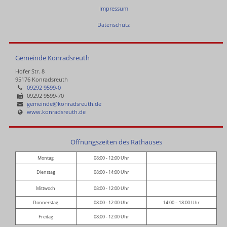
Impressum
Datenschutz
Gemeinde Konradsreuth
Hofer Str. 8
95176 Konradsreuth
09292 9599-0
09292 9599-70
gemeinde@konradsreuth.de
www.konradsreuth.de
Öffnungszeiten des Rathauses
Montag
08:00 - 12:00 Uhr
Dienstag
08:00 - 14:00 Uhr
Mittwoch
08:00 - 12:00 Uhr
Donnerstag
08:00 - 12:00 Uhr
14:00 – 18:00 Uhr
Freitag
08:00 - 12:00 Uhr