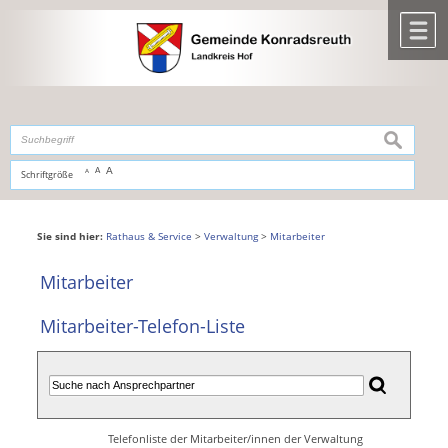
Zum Inhalt
,
zur Navigation
oder
zur Startseite
springen.
chließen
M
suchen
A
A
Schriftgröße
A
Sie sind hier:
Rathaus & Service
>
Verwaltung
>
Mitarbeiter
Mitarbeiter
Mitarbeiter-Telefon-Liste
Telefonliste der Mitarbeiter/innen der Verwaltung