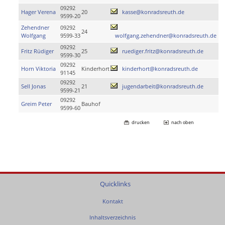
09292
Hager Verena
20
kasse@konradsreuth.de
9599-20
Zehendner
09292
24
Wolfgang
9599-33
wolfgang.zehendner@konradsreuth.de
09292
Fritz Rüdiger
25
ruediger.fritz@konradsreuth.de
9599-30
09292
Horn Viktoria
Kinderhort
kinderhort@konradsreuth.de
91145
09292
Sell Jonas
21
jugendarbeit@konradsreuth.de
9599-21
09292
Greim Peter
Bauhof
9599-60
drucken
nach oben
Quicklinks
Kontakt
Inhaltsverzeichnis