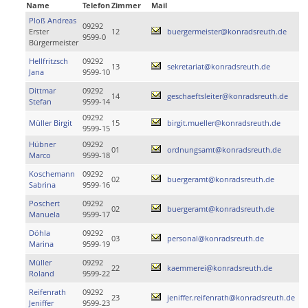
Name
Telefon
Zimmer
Mail
Ploß Andreas
09292
Erster
12
buergermeister@konradsreuth.de
9599-0
Bürgermeister
Hellfritzsch
09292
13
sekretariat@konradsreuth.de
Jana
9599-10
Dittmar
09292
14
geschaeftsleiter@konradsreuth.de
Stefan
9599-14
09292
Müller Birgit
15
birgit.mueller@konradsreuth.de
9599-15
Hübner
09292
01
ordnungsamt@konradsreuth.de
Marco
9599-18
Koschemann
09292
02
buergeramt@konradsreuth.de
Sabrina
9599-16
Poschert
09292
02
buergeramt@konradsreuth.de
Manuela
9599-17
Döhla
09292
03
personal@konradsreuth.de
Marina
9599-19
Müller
09292
22
kaemmerei@konradsreuth.de
Roland
9599-22
Reifenrath
09292
23
jeniffer.reifenrath@konradsreuth.de
Jeniffer
9599-23