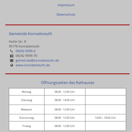
Impressum
Datenschutz
Gemeinde Konradsreuth
Hofer Str. 8
95176 Konradsreuth
09292 9599-0
09292 9599-70
gemeinde@konradsreuth.de
www.konradsreuth.de
Öffnungszeiten des Rathauses
Montag
08:00 - 12:00 Uhr
Dienstag
08:00 - 14:00 Uhr
Mittwoch
08:00 - 12:00 Uhr
Donnerstag
08:00 - 12:00 Uhr
14:00 – 18:00 Uhr
Freitag
08:00 - 12:00 Uhr