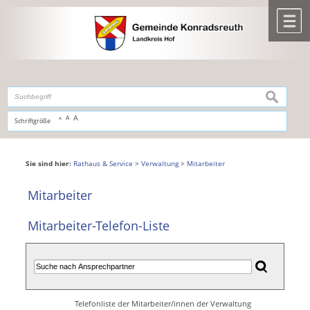
Zum Inhalt
,
zur Navigation
oder
zur Startseite
springen.
chließen
M
suchen
A
A
Schriftgröße
A
Sie sind hier:
Rathaus & Service
>
Verwaltung
>
Mitarbeiter
Mitarbeiter
Mitarbeiter-Telefon-Liste
Telefonliste der Mitarbeiter/innen der Verwaltung