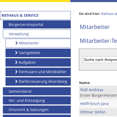
Sie sind hier:
Rathaus &
RATHAUS & SERVICE
Bürgerserviceportal
Mitarbeiter
Verwaltung
Mitarbeiter-Te
Mitarbeiter
Sachgebiete
Aufgaben
Formulare und Merkblätter
Dorferneuerung Ahornberg
Name
Ploß Andreas
Gemeinderat
Erster Bürgermeister
Ver- und Entsorgung
Hellfritzsch Jana
Ortsrecht & Satzungen
Dittmar Stefan