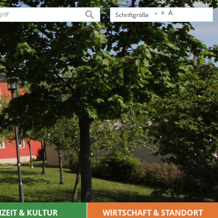
A
A
suchen
Schriftgröße
A
IZEIT & KULTUR
WIRTSCHAFT & STANDORT