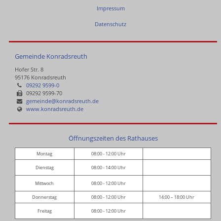
Impressum
Datenschutz
Gemeinde Konradsreuth
Hofer Str. 8
95176 Konradsreuth
09292 9599-0
09292 9599-70
gemeinde@konradsreuth.de
www.konradsreuth.de
Öffnungszeiten des Rathauses
Montag
08:00 - 12:00 Uhr
Dienstag
08:00 - 14:00 Uhr
Mittwoch
08:00 - 12:00 Uhr
Donnerstag
08:00 - 12:00 Uhr
14:00 – 18:00 Uhr
Freitag
08:00 - 12:00 Uhr