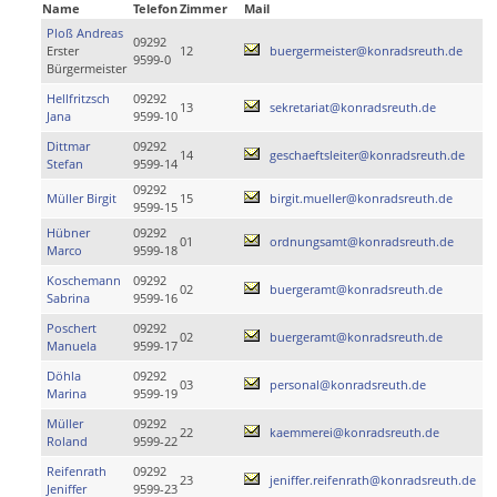
Name
Telefon
Zimmer
Mail
Ploß Andreas
09292
Erster
12
buergermeister@konradsreuth.de
9599-0
Bürgermeister
Hellfritzsch
09292
13
sekretariat@konradsreuth.de
Jana
9599-10
Dittmar
09292
14
geschaeftsleiter@konradsreuth.de
Stefan
9599-14
09292
Müller Birgit
15
birgit.mueller@konradsreuth.de
9599-15
Hübner
09292
01
ordnungsamt@konradsreuth.de
Marco
9599-18
Koschemann
09292
02
buergeramt@konradsreuth.de
Sabrina
9599-16
Poschert
09292
02
buergeramt@konradsreuth.de
Manuela
9599-17
Döhla
09292
03
personal@konradsreuth.de
Marina
9599-19
Müller
09292
22
kaemmerei@konradsreuth.de
Roland
9599-22
Reifenrath
09292
23
jeniffer.reifenrath@konradsreuth.de
Jeniffer
9599-23