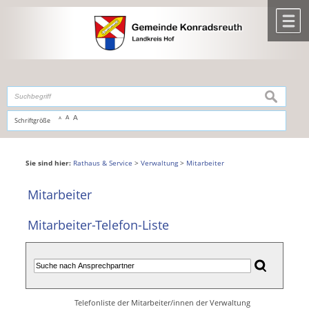
Zum Inhalt
,
zur Navigation
oder
zur Startseite
springen.
chließen
M
suchen
A
A
Schriftgröße
A
Sie sind hier:
Rathaus & Service
>
Verwaltung
>
Mitarbeiter
Mitarbeiter
Mitarbeiter-Telefon-Liste
Telefonliste der Mitarbeiter/innen der Verwaltung