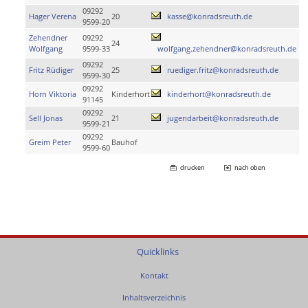
09292
Hager Verena
20
kasse@konradsreuth.de
9599-20
Zehendner
09292
24
Wolfgang
9599-33
wolfgang.zehendner@konradsreuth.de
09292
Fritz Rüdiger
25
ruediger.fritz@konradsreuth.de
9599-30
09292
Horn Viktoria
Kinderhort
kinderhort@konradsreuth.de
91145
09292
Sell Jonas
21
jugendarbeit@konradsreuth.de
9599-21
09292
Greim Peter
Bauhof
9599-60
drucken
nach oben
Quicklinks
Kontakt
Inhaltsverzeichnis