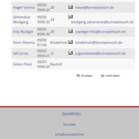
09292
Hager Verena
20
kasse@konradsreuth.de
9599-20
Zehendner
09292
24
Wolfgang
9599-33
wolfgang.zehendner@konradsreuth.de
09292
Fritz Rüdiger
25
ruediger.fritz@konradsreuth.de
9599-30
09292
Horn Viktoria
Kinderhort
kinderhort@konradsreuth.de
91145
09292
Sell Jonas
21
jugendarbeit@konradsreuth.de
9599-21
09292
Greim Peter
Bauhof
9599-60
drucken
nach oben
Quicklinks
Kontakt
Inhaltsverzeichnis