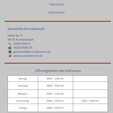
Impressum
Datenschutz
Gemeinde Konradsreuth
Hofer Str. 8
95176 Konradsreuth
09292 9599-0
09292 9599-70
gemeinde@konradsreuth.de
www.konradsreuth.de
Öffnungszeiten des Rathauses
Montag
08:00 - 12:00 Uhr
Dienstag
08:00 - 14:00 Uhr
Mittwoch
08:00 - 12:00 Uhr
Donnerstag
08:00 - 12:00 Uhr
14:00 – 18:00 Uhr
Freitag
08:00 - 12:00 Uhr