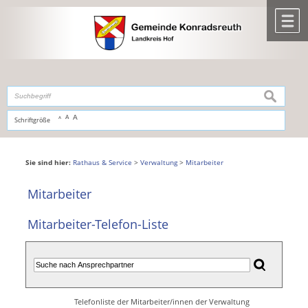
Zum Inhalt
,
zur Navigation
oder
zur Startseite
springen.
chließen
M
suchen
A
A
Schriftgröße
A
Sie sind hier:
Rathaus & Service
>
Verwaltung
>
Mitarbeiter
Mitarbeiter
Mitarbeiter-Telefon-Liste
Telefonliste der Mitarbeiter/innen der Verwaltung