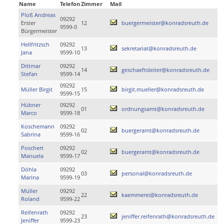
Name
Telefon
Zimmer
Mail
Ploß Andreas
09292
Erster
12
buergermeister@konradsreuth.de
9599-0
Bürgermeister
Hellfritzsch
09292
13
sekretariat@konradsreuth.de
Jana
9599-10
Dittmar
09292
14
geschaeftsleiter@konradsreuth.de
Stefan
9599-14
09292
Müller Birgit
15
birgit.mueller@konradsreuth.de
9599-15
Hübner
09292
01
ordnungsamt@konradsreuth.de
Marco
9599-18
Koschemann
09292
02
buergeramt@konradsreuth.de
Sabrina
9599-16
Poschert
09292
02
buergeramt@konradsreuth.de
Manuela
9599-17
Döhla
09292
03
personal@konradsreuth.de
Marina
9599-19
Müller
09292
22
kaemmerei@konradsreuth.de
Roland
9599-22
Reifenrath
09292
23
jeniffer.reifenrath@konradsreuth.de
Jeniffer
9599-23