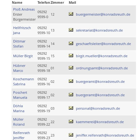
Name
Telefon
Zimmer
Mail
Ploß Andreas
09292
Erster
12
buergermeister@konradsreuth.de
9599-0
Bürgermeister
Hellfritzsch
09292
13
sekretariat@konradsreuth.de
Jana
9599-10
Dittmar
09292
14
geschaeftsleiter@konradsreuth.de
Stefan
9599-14
09292
Müller Birgit
15
birgit.mueller@konradsreuth.de
9599-15
Hübner
09292
01
ordnungsamt@konradsreuth.de
Marco
9599-18
Koschemann
09292
02
buergeramt@konradsreuth.de
Sabrina
9599-16
Poschert
09292
02
buergeramt@konradsreuth.de
Manuela
9599-17
Döhla
09292
03
personal@konradsreuth.de
Marina
9599-19
Müller
09292
22
kaemmerei@konradsreuth.de
Roland
9599-22
Reifenrath
09292
23
jeniffer.reifenrath@konradsreuth.de
Jeniffer
9599-23