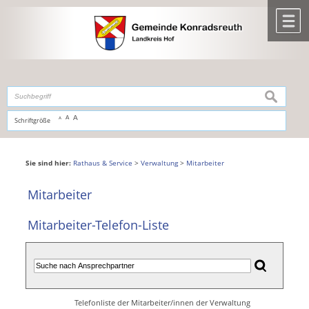
Zum Inhalt
,
zur Navigation
oder
zur Startseite
springen.
chließen
M
suchen
A
A
Schriftgröße
A
Sie sind hier:
Rathaus & Service
>
Verwaltung
>
Mitarbeiter
Mitarbeiter
Mitarbeiter-Telefon-Liste
Telefonliste der Mitarbeiter/innen der Verwaltung