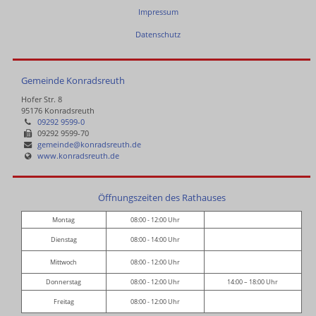
Impressum
Datenschutz
Gemeinde Konradsreuth
Hofer Str. 8
95176 Konradsreuth
09292 9599-0
09292 9599-70
gemeinde@konradsreuth.de
www.konradsreuth.de
Öffnungszeiten des Rathauses
Montag
08:00 - 12:00 Uhr
Dienstag
08:00 - 14:00 Uhr
Mittwoch
08:00 - 12:00 Uhr
Donnerstag
08:00 - 12:00 Uhr
14:00 – 18:00 Uhr
Freitag
08:00 - 12:00 Uhr