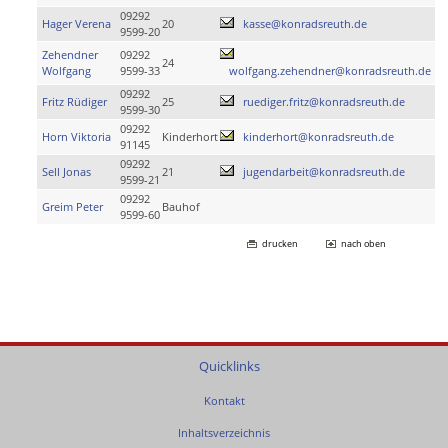
09292
Hager Verena
20
kasse@konradsreuth.de
9599-20
Zehendner
09292
24
Wolfgang
9599-33
wolfgang.zehendner@konradsreuth.de
09292
Fritz Rüdiger
25
ruediger.fritz@konradsreuth.de
9599-30
09292
Horn Viktoria
Kinderhort
kinderhort@konradsreuth.de
91145
09292
Sell Jonas
21
jugendarbeit@konradsreuth.de
9599-21
09292
Greim Peter
Bauhof
9599-60
drucken
nach oben
Quicklinks
Kontakt
Inhaltsverzeichnis