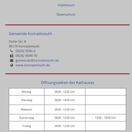
Impressum
Datenschutz
Gemeinde Konradsreuth
Hofer Str. 8
95176 Konradsreuth
09292 9599-0
09292 9599-70
gemeinde@konradsreuth.de
www.konradsreuth.de
Öffnungszeiten des Rathauses
Montag
08:00 - 12:00 Uhr
Dienstag
08:00 - 14:00 Uhr
Mittwoch
08:00 - 12:00 Uhr
Donnerstag
08:00 - 12:00 Uhr
14:00 – 18:00 Uhr
Freitag
08:00 - 12:00 Uhr