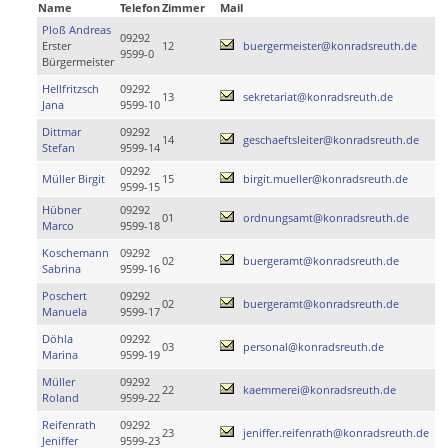
Name
Telefon
Zimmer
Mail
Ploß Andreas
09292
Erster
12
buergermeister@konradsreuth.de
9599-0
Bürgermeister
Hellfritzsch
09292
13
sekretariat@konradsreuth.de
Jana
9599-10
Dittmar
09292
14
geschaeftsleiter@konradsreuth.de
Stefan
9599-14
09292
Müller Birgit
15
birgit.mueller@konradsreuth.de
9599-15
Hübner
09292
01
ordnungsamt@konradsreuth.de
Marco
9599-18
Koschemann
09292
02
buergeramt@konradsreuth.de
Sabrina
9599-16
Poschert
09292
02
buergeramt@konradsreuth.de
Manuela
9599-17
Döhla
09292
03
personal@konradsreuth.de
Marina
9599-19
Müller
09292
22
kaemmerei@konradsreuth.de
Roland
9599-22
Reifenrath
09292
23
jeniffer.reifenrath@konradsreuth.de
Jeniffer
9599-23