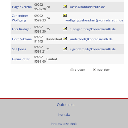
09292
Hager Verena
20
kasse@konradsreuth.de
9599-20
Zehendner
09292
24
Wolfgang
9599-33
wolfgang.zehendner@konradsreuth.de
09292
Fritz Rüdiger
25
ruediger.fritz@konradsreuth.de
9599-30
09292
Horn Viktoria
Kinderhort
kinderhort@konradsreuth.de
91145
09292
Sell Jonas
21
jugendarbeit@konradsreuth.de
9599-21
09292
Greim Peter
Bauhof
9599-60
drucken
nach oben
Quicklinks
Kontakt
Inhaltsverzeichnis