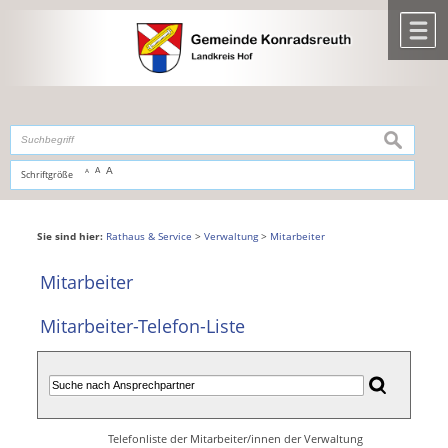
Zum Inhalt
,
zur Navigation
oder
zur Startseite
springen.
chließen
M
suchen
A
A
Schriftgröße
A
Sie sind hier:
Rathaus & Service
>
Verwaltung
>
Mitarbeiter
Mitarbeiter
Mitarbeiter-Telefon-Liste
Telefonliste der Mitarbeiter/innen der Verwaltung