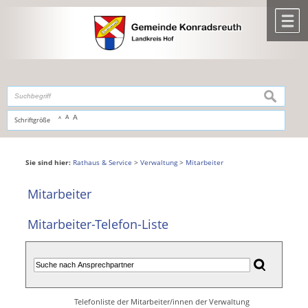
Zum Inhalt
,
zur Navigation
oder
zur Startseite
springen.
chließen
M
suchen
A
A
Schriftgröße
A
Sie sind hier:
Rathaus & Service
>
Verwaltung
>
Mitarbeiter
Mitarbeiter
Mitarbeiter-Telefon-Liste
Telefonliste der Mitarbeiter/innen der Verwaltung