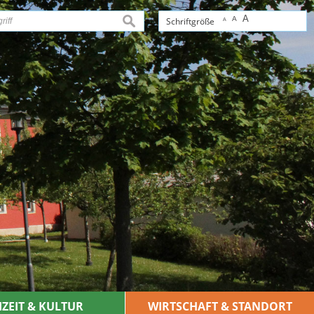
A
A
suchen
Schriftgröße
A
IZEIT & KULTUR
WIRTSCHAFT & STANDORT