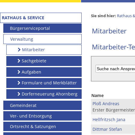
Sie sind hier:
Rathaus &
RATHAUS & SERVICE
Bürgerserviceportal
Mitarbeiter
Verwaltung
Mitarbeiter-Te
Mitarbeiter
Sachgebiete
Aufgaben
Formulare und Merkblätter
Dorferneuerung Ahornberg
Name
Ploß Andreas
Gemeinderat
Erster Bürgermeister
Ver- und Entsorgung
Hellfritzsch Jana
Ortsrecht & Satzungen
Dittmar Stefan