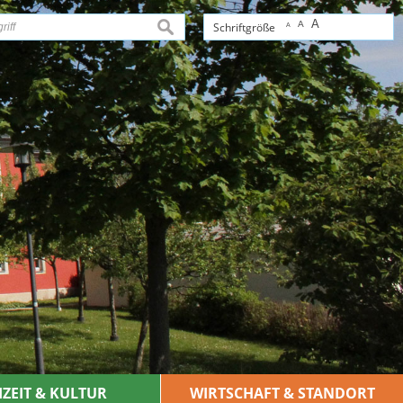
A
A
suchen
Schriftgröße
A
IZEIT & KULTUR
WIRTSCHAFT & STANDORT