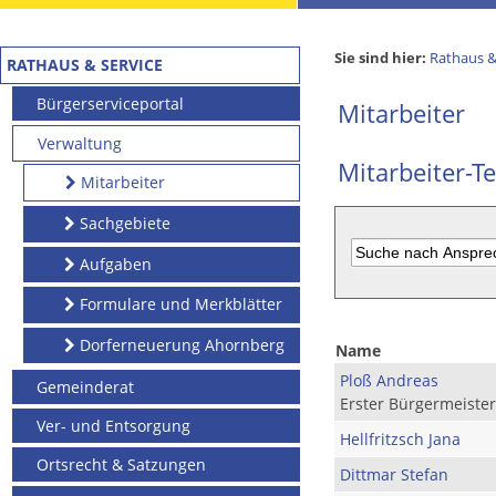
Sie sind hier:
Rathaus &
RATHAUS & SERVICE
Bürgerserviceportal
Mitarbeiter
Verwaltung
Mitarbeiter-Te
Mitarbeiter
Sachgebiete
Aufgaben
Formulare und Merkblätter
Dorferneuerung Ahornberg
Name
Ploß Andreas
Gemeinderat
Erster Bürgermeister
Ver- und Entsorgung
Hellfritzsch Jana
Ortsrecht & Satzungen
Dittmar Stefan