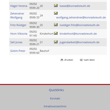
09292
Hager Verena
20
kasse@konradsreuth.de
9599-20
Zehendner
09292
24
Wolfgang
9599-33
wolfgang.zehendner@konradsreuth.de
09292
Fritz Rüdiger
25
ruediger.fritz@konradsreuth.de
9599-30
09292
Horn Viktoria
Kinderhort
kinderhort@konradsreuth.de
91145
09292
Sell Jonas
21
jugendarbeit@konradsreuth.de
9599-21
09292
Greim Peter
Bauhof
9599-60
drucken
nach oben
Quicklinks
Kontakt
Inhaltsverzeichnis