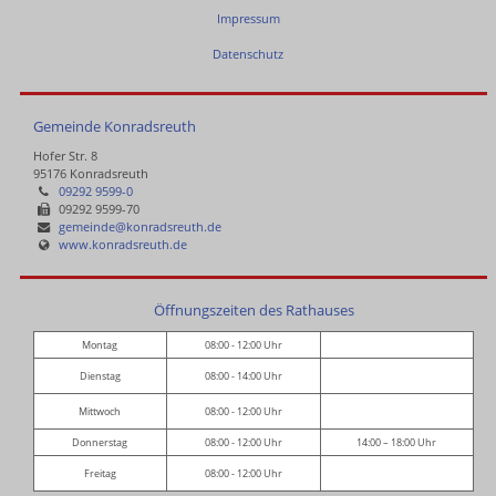
Impressum
Datenschutz
Gemeinde Konradsreuth
Hofer Str. 8
95176 Konradsreuth
09292 9599-0
09292 9599-70
gemeinde@konradsreuth.de
www.konradsreuth.de
Öffnungszeiten des Rathauses
Montag
08:00 - 12:00 Uhr
Dienstag
08:00 - 14:00 Uhr
Mittwoch
08:00 - 12:00 Uhr
Donnerstag
08:00 - 12:00 Uhr
14:00 – 18:00 Uhr
Freitag
08:00 - 12:00 Uhr