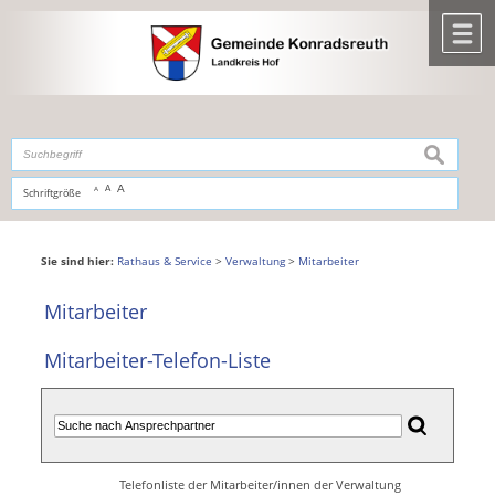
Zum Inhalt
,
zur Navigation
oder
zur Startseite
springen.
chließen
M
suchen
A
A
Schriftgröße
A
Sie sind hier:
Rathaus & Service
>
Verwaltung
>
Mitarbeiter
Mitarbeiter
Mitarbeiter-Telefon-Liste
Telefonliste der Mitarbeiter/innen der Verwaltung