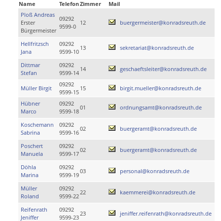
Name
Telefon
Zimmer
Mail
Ploß Andreas
09292
Erster
12
buergermeister@konradsreuth.de
9599-0
Bürgermeister
Hellfritzsch
09292
13
sekretariat@konradsreuth.de
Jana
9599-10
Dittmar
09292
14
geschaeftsleiter@konradsreuth.de
Stefan
9599-14
09292
Müller Birgit
15
birgit.mueller@konradsreuth.de
9599-15
Hübner
09292
01
ordnungsamt@konradsreuth.de
Marco
9599-18
Koschemann
09292
02
buergeramt@konradsreuth.de
Sabrina
9599-16
Poschert
09292
02
buergeramt@konradsreuth.de
Manuela
9599-17
Döhla
09292
03
personal@konradsreuth.de
Marina
9599-19
Müller
09292
22
kaemmerei@konradsreuth.de
Roland
9599-22
Reifenrath
09292
23
jeniffer.reifenrath@konradsreuth.de
Jeniffer
9599-23