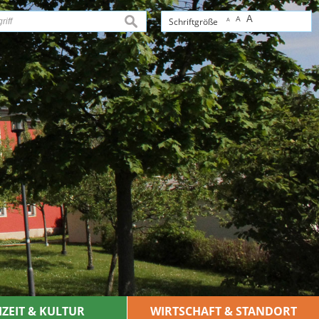
A
A
suchen
Schriftgröße
A
IZEIT & KULTUR
WIRTSCHAFT & STANDORT