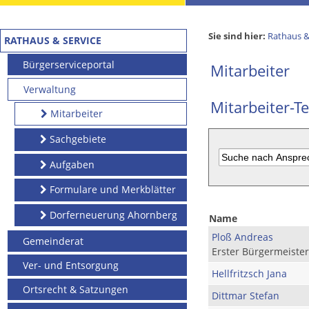
Sie sind hier:
Rathaus &
RATHAUS & SERVICE
Bürgerserviceportal
Mitarbeiter
Verwaltung
Mitarbeiter-Te
Mitarbeiter
Sachgebiete
Aufgaben
Formulare und Merkblätter
Dorferneuerung Ahornberg
Name
Ploß Andreas
Gemeinderat
Erster Bürgermeister
Ver- und Entsorgung
Hellfritzsch Jana
Ortsrecht & Satzungen
Dittmar Stefan