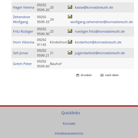
09292
Hager Verena
20
kasse@konradsreuth.de
9599-20
Zehendner
09292
24
Wolfgang
9599-33
wolfgang.zehendner@konradsreuth.de
09292
Fritz Rüdiger
25
ruediger.fritz@konradsreuth.de
9599-30
09292
Horn Viktoria
Kinderhort
kinderhort@konradsreuth.de
91145
09292
Sell Jonas
21
jugendarbeit@konradsreuth.de
9599-21
09292
Greim Peter
Bauhof
9599-60
drucken
nach oben
Quicklinks
Kontakt
Inhaltsverzeichnis