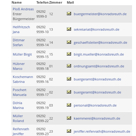
Name
Telefon
Zimmer
Mail
Ploß Andreas
09292
Erster
12
buergermeister@konradsreuth.de
9599-0
Bürgermeister
Hellfritzsch
09292
13
sekretariat@konradsreuth.de
Jana
9599-10
Dittmar
09292
14
geschaeftsleiter@konradsreuth.de
Stefan
9599-14
09292
Müller Birgit
15
birgit.mueller@konradsreuth.de
9599-15
Hübner
09292
01
ordnungsamt@konradsreuth.de
Marco
9599-18
Koschemann
09292
02
buergeramt@konradsreuth.de
Sabrina
9599-16
Poschert
09292
02
buergeramt@konradsreuth.de
Manuela
9599-17
Döhla
09292
03
personal@konradsreuth.de
Marina
9599-19
Müller
09292
22
kaemmerei@konradsreuth.de
Roland
9599-22
Reifenrath
09292
23
jeniffer.reifenrath@konradsreuth.de
Jeniffer
9599-23