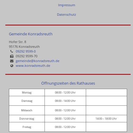
Impressum
Datenschutz
Gemeinde Konradsreuth
Hofer Str. 8
95176 Konradsreuth
09292 9599-0
09292 9599-70
gemeinde@konradsreuth.de
www.konradsreuth.de
Öffnungszeiten des Rathauses
Montag
08:00 - 12:00 Uhr
Dienstag
08:00 - 14:00 Uhr
Mittwoch
08:00 - 12:00 Uhr
Donnerstag
08:00 - 12:00 Uhr
14:00 – 18:00 Uhr
Freitag
08:00 - 12:00 Uhr