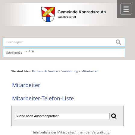
Zum Inhalt
,
zur Navigation
oder
zur Startseite
springen.
chließen
M
suchen
A
A
Schriftgröße
A
Sie sind hier:
Rathaus & Service
>
Verwaltung
>
Mitarbeiter
Mitarbeiter
Mitarbeiter-Telefon-Liste
Telefonliste der Mitarbeiter/innen der Verwaltung