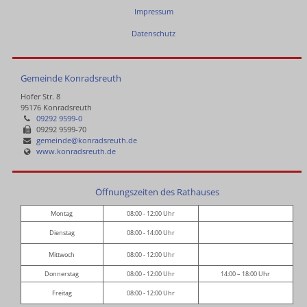
Impressum
Datenschutz
Gemeinde Konradsreuth
Hofer Str. 8
95176 Konradsreuth
09292 9599-0
09292 9599-70
gemeinde@konradsreuth.de
www.konradsreuth.de
Öffnungszeiten des Rathauses
Montag
08:00 - 12:00 Uhr
Dienstag
08:00 - 14:00 Uhr
Mittwoch
08:00 - 12:00 Uhr
Donnerstag
08:00 - 12:00 Uhr
14:00 – 18:00 Uhr
Freitag
08:00 - 12:00 Uhr