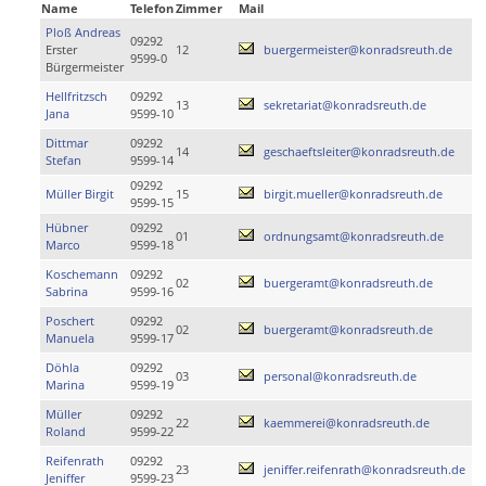
Name
Telefon
Zimmer
Mail
Ploß Andreas
09292
Erster
12
buergermeister@konradsreuth.de
9599-0
Bürgermeister
Hellfritzsch
09292
13
sekretariat@konradsreuth.de
Jana
9599-10
Dittmar
09292
14
geschaeftsleiter@konradsreuth.de
Stefan
9599-14
09292
Müller Birgit
15
birgit.mueller@konradsreuth.de
9599-15
Hübner
09292
01
ordnungsamt@konradsreuth.de
Marco
9599-18
Koschemann
09292
02
buergeramt@konradsreuth.de
Sabrina
9599-16
Poschert
09292
02
buergeramt@konradsreuth.de
Manuela
9599-17
Döhla
09292
03
personal@konradsreuth.de
Marina
9599-19
Müller
09292
22
kaemmerei@konradsreuth.de
Roland
9599-22
Reifenrath
09292
23
jeniffer.reifenrath@konradsreuth.de
Jeniffer
9599-23