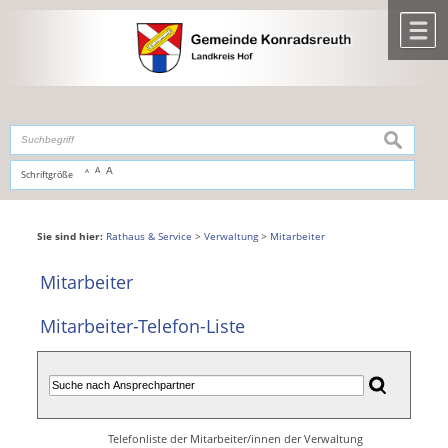
Zum Inhalt
,
zur Navigation
oder
zur Startseite
springen.
chließen
M
suchen
A
A
Schriftgröße
A
Sie sind hier:
Rathaus & Service
>
Verwaltung
>
Mitarbeiter
Mitarbeiter
Mitarbeiter-Telefon-Liste
Telefonliste der Mitarbeiter/innen der Verwaltung