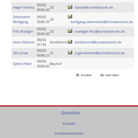
09292
Hager Verena
20
kasse@konradsreuth.de
9599-20
Zehendner
09292
24
Wolfgang
9599-33
wolfgang.zehendner@konradsreuth.de
09292
Fritz Rüdiger
25
ruediger.fritz@konradsreuth.de
9599-30
09292
Horn Viktoria
Kinderhort
kinderhort@konradsreuth.de
91145
09292
Sell Jonas
21
jugendarbeit@konradsreuth.de
9599-21
09292
Greim Peter
Bauhof
9599-60
drucken
nach oben
Quicklinks
Kontakt
Inhaltsverzeichnis