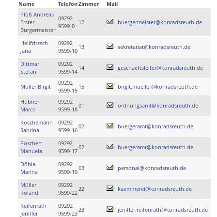
Name
Telefon
Zimmer
Mail
Ploß Andreas
09292
Erster
12
buergermeister@konradsreuth.de
9599-0
Bürgermeister
Hellfritzsch
09292
13
sekretariat@konradsreuth.de
Jana
9599-10
Dittmar
09292
14
geschaeftsleiter@konradsreuth.de
Stefan
9599-14
09292
Müller Birgit
15
birgit.mueller@konradsreuth.de
9599-15
Hübner
09292
01
ordnungsamt@konradsreuth.de
Marco
9599-18
Koschemann
09292
02
buergeramt@konradsreuth.de
Sabrina
9599-16
Poschert
09292
02
buergeramt@konradsreuth.de
Manuela
9599-17
Döhla
09292
03
personal@konradsreuth.de
Marina
9599-19
Müller
09292
22
kaemmerei@konradsreuth.de
Roland
9599-22
Reifenrath
09292
23
jeniffer.reifenrath@konradsreuth.de
Jeniffer
9599-23