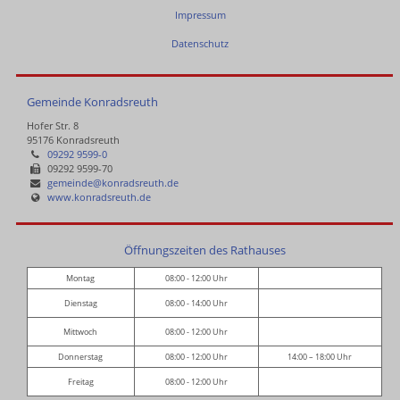
Impressum
Datenschutz
Gemeinde Konradsreuth
Hofer Str. 8
95176 Konradsreuth
09292 9599-0
09292 9599-70
gemeinde@konradsreuth.de
www.konradsreuth.de
Öffnungszeiten des Rathauses
Montag
08:00 - 12:00 Uhr
Dienstag
08:00 - 14:00 Uhr
Mittwoch
08:00 - 12:00 Uhr
Donnerstag
08:00 - 12:00 Uhr
14:00 – 18:00 Uhr
Freitag
08:00 - 12:00 Uhr