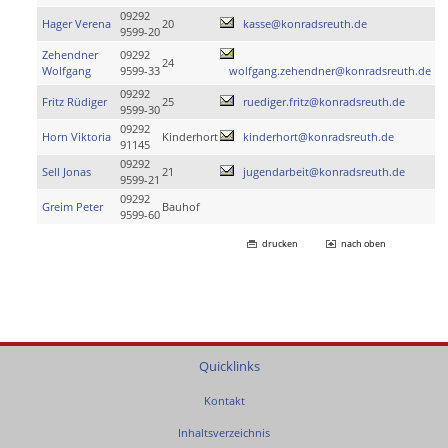
09292
Hager Verena
20
kasse@konradsreuth.de
9599-20
Zehendner
09292
24
Wolfgang
9599-33
wolfgang.zehendner@konradsreuth.de
09292
Fritz Rüdiger
25
ruediger.fritz@konradsreuth.de
9599-30
09292
Horn Viktoria
Kinderhort
kinderhort@konradsreuth.de
91145
09292
Sell Jonas
21
jugendarbeit@konradsreuth.de
9599-21
09292
Greim Peter
Bauhof
9599-60
drucken
nach oben
Quicklinks
Kontakt
Inhaltsverzeichnis