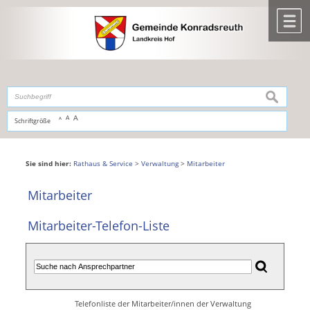
Zum Inhalt
,
zur Navigation
oder
zur Startseite
springen.
chließen
M
suchen
A
A
Schriftgröße
A
Sie sind hier:
Rathaus & Service
>
Verwaltung
>
Mitarbeiter
Mitarbeiter
Mitarbeiter-Telefon-Liste
Telefonliste der Mitarbeiter/innen der Verwaltung