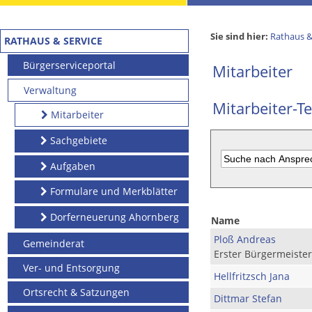
Sie sind hier:
Rathaus &
RATHAUS & SERVICE
Bürgerserviceportal
Mitarbeiter
Verwaltung
Mitarbeiter-Te
Mitarbeiter
Sachgebiete
Aufgaben
Formulare und Merkblätter
Dorferneuerung Ahornberg
Name
Ploß Andreas
Gemeinderat
Erster Bürgermeister
Ver- und Entsorgung
Hellfritzsch Jana
Ortsrecht & Satzungen
Dittmar Stefan