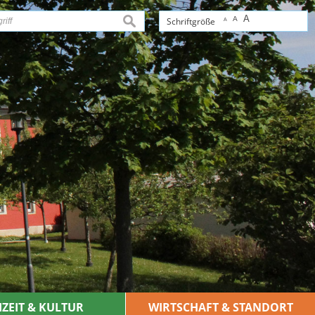
A
A
suchen
Schriftgröße
A
IZEIT & KULTUR
WIRTSCHAFT & STANDORT