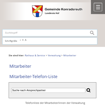
Zum Inhalt
,
zur Navigation
oder
zur Startseite
springen.
chließen
M
suchen
A
A
Schriftgröße
A
Sie sind hier:
Rathaus & Service
>
Verwaltung
>
Mitarbeiter
Mitarbeiter
Mitarbeiter-Telefon-Liste
Telefonliste der Mitarbeiter/innen der Verwaltung