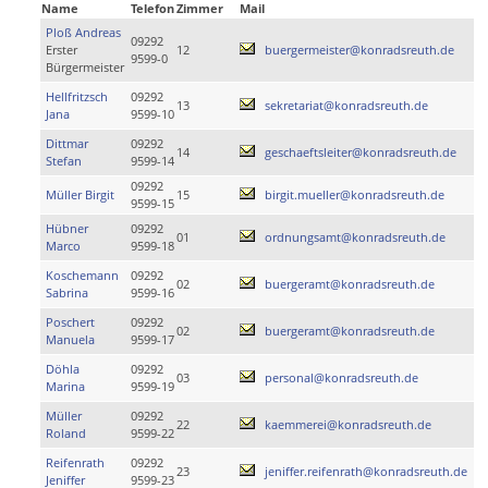
Name
Telefon
Zimmer
Mail
Ploß Andreas
09292
Erster
12
buergermeister@konradsreuth.de
9599-0
Bürgermeister
Hellfritzsch
09292
13
sekretariat@konradsreuth.de
Jana
9599-10
Dittmar
09292
14
geschaeftsleiter@konradsreuth.de
Stefan
9599-14
09292
Müller Birgit
15
birgit.mueller@konradsreuth.de
9599-15
Hübner
09292
01
ordnungsamt@konradsreuth.de
Marco
9599-18
Koschemann
09292
02
buergeramt@konradsreuth.de
Sabrina
9599-16
Poschert
09292
02
buergeramt@konradsreuth.de
Manuela
9599-17
Döhla
09292
03
personal@konradsreuth.de
Marina
9599-19
Müller
09292
22
kaemmerei@konradsreuth.de
Roland
9599-22
Reifenrath
09292
23
jeniffer.reifenrath@konradsreuth.de
Jeniffer
9599-23