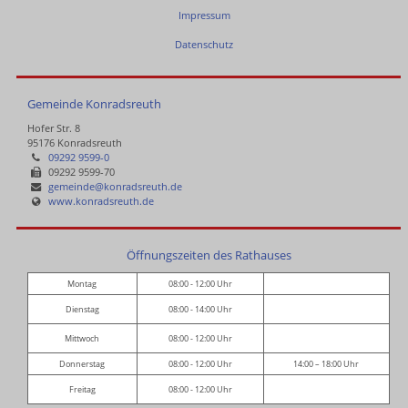
Impressum
Datenschutz
Gemeinde Konradsreuth
Hofer Str. 8
95176 Konradsreuth
09292 9599-0
09292 9599-70
gemeinde@konradsreuth.de
www.konradsreuth.de
Öffnungszeiten des Rathauses
Montag
08:00 - 12:00 Uhr
Dienstag
08:00 - 14:00 Uhr
Mittwoch
08:00 - 12:00 Uhr
Donnerstag
08:00 - 12:00 Uhr
14:00 – 18:00 Uhr
Freitag
08:00 - 12:00 Uhr