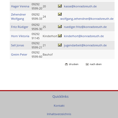
09292
Hager Verena
20
kasse@konradsreuth.de
9599-20
Zehendner
09292
24
Wolfgang
9599-33
wolfgang.zehendner@konradsreuth.de
09292
Fritz Rüdiger
25
ruediger.fritz@konradsreuth.de
9599-30
09292
Horn Viktoria
Kinderhort
kinderhort@konradsreuth.de
91145
09292
Sell Jonas
21
jugendarbeit@konradsreuth.de
9599-21
09292
Greim Peter
Bauhof
9599-60
drucken
nach oben
Quicklinks
Kontakt
Inhaltsverzeichnis