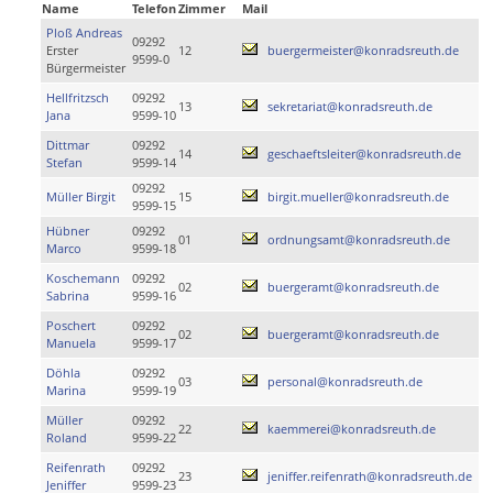
Name
Telefon
Zimmer
Mail
Ploß Andreas
09292
Erster
12
buergermeister@konradsreuth.de
9599-0
Bürgermeister
Hellfritzsch
09292
13
sekretariat@konradsreuth.de
Jana
9599-10
Dittmar
09292
14
geschaeftsleiter@konradsreuth.de
Stefan
9599-14
09292
Müller Birgit
15
birgit.mueller@konradsreuth.de
9599-15
Hübner
09292
01
ordnungsamt@konradsreuth.de
Marco
9599-18
Koschemann
09292
02
buergeramt@konradsreuth.de
Sabrina
9599-16
Poschert
09292
02
buergeramt@konradsreuth.de
Manuela
9599-17
Döhla
09292
03
personal@konradsreuth.de
Marina
9599-19
Müller
09292
22
kaemmerei@konradsreuth.de
Roland
9599-22
Reifenrath
09292
23
jeniffer.reifenrath@konradsreuth.de
Jeniffer
9599-23