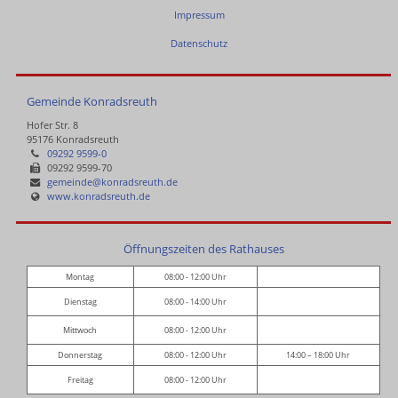
Impressum
Datenschutz
Gemeinde Konradsreuth
Hofer Str. 8
95176 Konradsreuth
09292 9599-0
09292 9599-70
gemeinde@konradsreuth.de
www.konradsreuth.de
Öffnungszeiten des Rathauses
Montag
08:00 - 12:00 Uhr
Dienstag
08:00 - 14:00 Uhr
Mittwoch
08:00 - 12:00 Uhr
Donnerstag
08:00 - 12:00 Uhr
14:00 – 18:00 Uhr
Freitag
08:00 - 12:00 Uhr