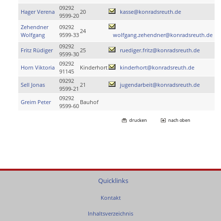
09292
Hager Verena
20
kasse@konradsreuth.de
9599-20
Zehendner
09292
24
Wolfgang
9599-33
wolfgang.zehendner@konradsreuth.de
09292
Fritz Rüdiger
25
ruediger.fritz@konradsreuth.de
9599-30
09292
Horn Viktoria
Kinderhort
kinderhort@konradsreuth.de
91145
09292
Sell Jonas
21
jugendarbeit@konradsreuth.de
9599-21
09292
Greim Peter
Bauhof
9599-60
drucken
nach oben
Quicklinks
Kontakt
Inhaltsverzeichnis