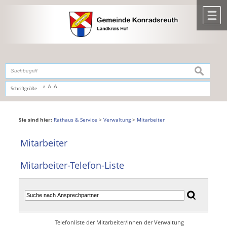
Zum Inhalt
,
zur Navigation
oder
zur Startseite
springen.
chließen
M
suchen
A
A
Schriftgröße
A
Sie sind hier:
Rathaus & Service
>
Verwaltung
>
Mitarbeiter
Mitarbeiter
Mitarbeiter-Telefon-Liste
Telefonliste der Mitarbeiter/innen der Verwaltung