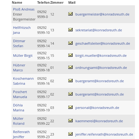
Name
Telefon
Zimmer
Mail
Ploß Andreas
09292
Erster
12
buergermeister@konradsreuth.de
9599-0
Bürgermeister
Hellfritzsch
09292
13
sekretariat@konradsreuth.de
Jana
9599-10
Dittmar
09292
14
geschaeftsleiter@konradsreuth.de
Stefan
9599-14
09292
Müller Birgit
15
birgit.mueller@konradsreuth.de
9599-15
Hübner
09292
01
ordnungsamt@konradsreuth.de
Marco
9599-18
Koschemann
09292
02
buergeramt@konradsreuth.de
Sabrina
9599-16
Poschert
09292
02
buergeramt@konradsreuth.de
Manuela
9599-17
Döhla
09292
03
personal@konradsreuth.de
Marina
9599-19
Müller
09292
22
kaemmerei@konradsreuth.de
Roland
9599-22
Reifenrath
09292
23
jeniffer.reifenrath@konradsreuth.de
Jeniffer
9599-23