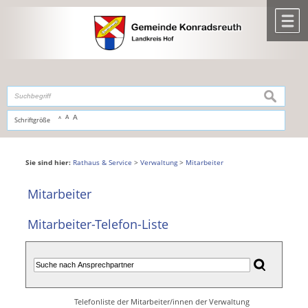
Zum Inhalt
,
zur Navigation
oder
zur Startseite
springen.
chließen
M
suchen
A
A
Schriftgröße
A
Sie sind hier:
Rathaus & Service
>
Verwaltung
>
Mitarbeiter
Mitarbeiter
Mitarbeiter-Telefon-Liste
Telefonliste der Mitarbeiter/innen der Verwaltung