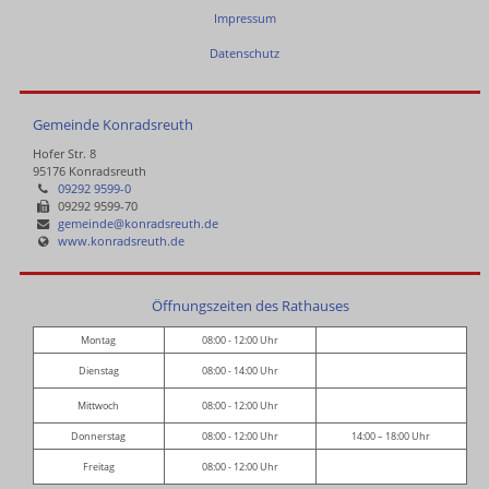
Impressum
Datenschutz
Gemeinde Konradsreuth
Hofer Str. 8
95176 Konradsreuth
09292 9599-0
09292 9599-70
gemeinde@konradsreuth.de
www.konradsreuth.de
Öffnungszeiten des Rathauses
Montag
08:00 - 12:00 Uhr
Dienstag
08:00 - 14:00 Uhr
Mittwoch
08:00 - 12:00 Uhr
Donnerstag
08:00 - 12:00 Uhr
14:00 – 18:00 Uhr
Freitag
08:00 - 12:00 Uhr