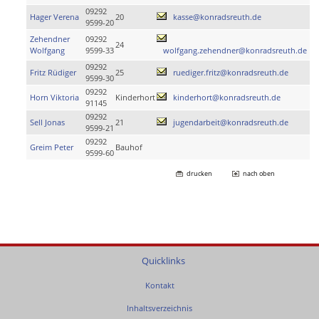
09292
Hager Verena
20
kasse@konradsreuth.de
9599-20
Zehendner
09292
24
Wolfgang
9599-33
wolfgang.zehendner@konradsreuth.de
09292
Fritz Rüdiger
25
ruediger.fritz@konradsreuth.de
9599-30
09292
Horn Viktoria
Kinderhort
kinderhort@konradsreuth.de
91145
09292
Sell Jonas
21
jugendarbeit@konradsreuth.de
9599-21
09292
Greim Peter
Bauhof
9599-60
drucken
nach oben
Quicklinks
Kontakt
Inhaltsverzeichnis