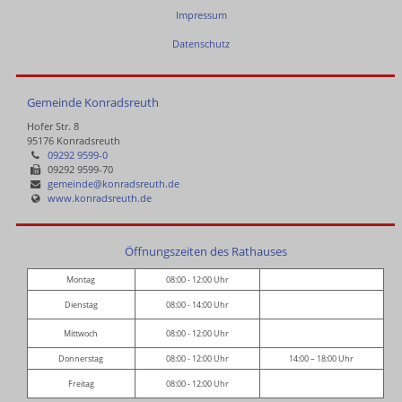
Impressum
Datenschutz
Gemeinde Konradsreuth
Hofer Str. 8
95176 Konradsreuth
09292 9599-0
09292 9599-70
gemeinde@konradsreuth.de
www.konradsreuth.de
Öffnungszeiten des Rathauses
Montag
08:00 - 12:00 Uhr
Dienstag
08:00 - 14:00 Uhr
Mittwoch
08:00 - 12:00 Uhr
Donnerstag
08:00 - 12:00 Uhr
14:00 – 18:00 Uhr
Freitag
08:00 - 12:00 Uhr