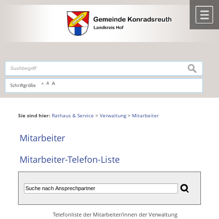
Zum Inhalt
,
zur Navigation
oder
zur Startseite
springen.
chließen
M
suchen
A
A
Schriftgröße
A
Sie sind hier:
Rathaus & Service
>
Verwaltung
>
Mitarbeiter
Mitarbeiter
Mitarbeiter-Telefon-Liste
Telefonliste der Mitarbeiter/innen der Verwaltung