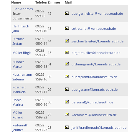
Name
Telefon
Zimmer
Mail
Ploß Andreas
09292
Erster
12
buergermeister@konradsreuth.de
9599-0
Bürgermeister
Hellfritzsch
09292
13
sekretariat@konradsreuth.de
Jana
9599-10
Dittmar
09292
14
geschaeftsleiter@konradsreuth.de
Stefan
9599-14
09292
Müller Birgit
15
birgit.mueller@konradsreuth.de
9599-15
Hübner
09292
01
ordnungsamt@konradsreuth.de
Marco
9599-18
Koschemann
09292
02
buergeramt@konradsreuth.de
Sabrina
9599-16
Poschert
09292
02
buergeramt@konradsreuth.de
Manuela
9599-17
Döhla
09292
03
personal@konradsreuth.de
Marina
9599-19
Müller
09292
22
kaemmerei@konradsreuth.de
Roland
9599-22
Reifenrath
09292
23
jeniffer.reifenrath@konradsreuth.de
Jeniffer
9599-23