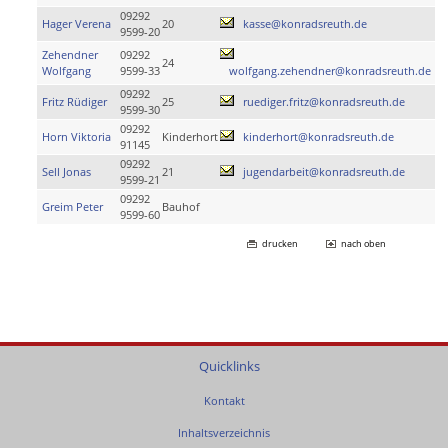
09292
Hager Verena
20
kasse@konradsreuth.de
9599-20
Zehendner
09292
24
Wolfgang
9599-33
wolfgang.zehendner@konradsreuth.de
09292
Fritz Rüdiger
25
ruediger.fritz@konradsreuth.de
9599-30
09292
Horn Viktoria
Kinderhort
kinderhort@konradsreuth.de
91145
09292
Sell Jonas
21
jugendarbeit@konradsreuth.de
9599-21
09292
Greim Peter
Bauhof
9599-60
drucken
nach oben
Quicklinks
Kontakt
Inhaltsverzeichnis