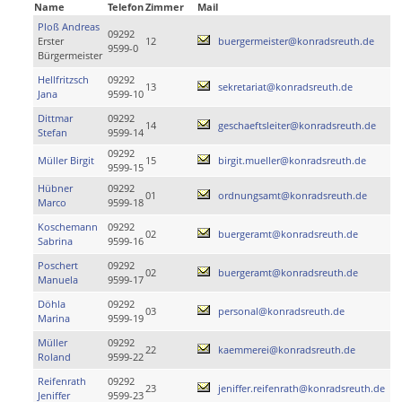
Name
Telefon
Zimmer
Mail
Ploß Andreas
09292
Erster
12
buergermeister@konradsreuth.de
9599-0
Bürgermeister
Hellfritzsch
09292
13
sekretariat@konradsreuth.de
Jana
9599-10
Dittmar
09292
14
geschaeftsleiter@konradsreuth.de
Stefan
9599-14
09292
Müller Birgit
15
birgit.mueller@konradsreuth.de
9599-15
Hübner
09292
01
ordnungsamt@konradsreuth.de
Marco
9599-18
Koschemann
09292
02
buergeramt@konradsreuth.de
Sabrina
9599-16
Poschert
09292
02
buergeramt@konradsreuth.de
Manuela
9599-17
Döhla
09292
03
personal@konradsreuth.de
Marina
9599-19
Müller
09292
22
kaemmerei@konradsreuth.de
Roland
9599-22
Reifenrath
09292
23
jeniffer.reifenrath@konradsreuth.de
Jeniffer
9599-23