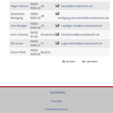
09292
Hager Verena
20
kasse@konradsreuth.de
9599-20
Zehendner
09292
24
Wolfgang
9599-33
wolfgang.zehendner@konradsreuth.de
09292
Fritz Rüdiger
25
ruediger.fritz@konradsreuth.de
9599-30
09292
Horn Viktoria
Kinderhort
kinderhort@konradsreuth.de
91145
09292
Sell Jonas
21
jugendarbeit@konradsreuth.de
9599-21
09292
Greim Peter
Bauhof
9599-60
drucken
nach oben
Quicklinks
Kontakt
Inhaltsverzeichnis