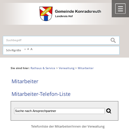
Zum Inhalt
,
zur Navigation
oder
zur Startseite
springen.
chließen
M
suchen
A
A
Schriftgröße
A
Sie sind hier:
Rathaus & Service
>
Verwaltung
>
Mitarbeiter
Mitarbeiter
Mitarbeiter-Telefon-Liste
Telefonliste der Mitarbeiter/innen der Verwaltung