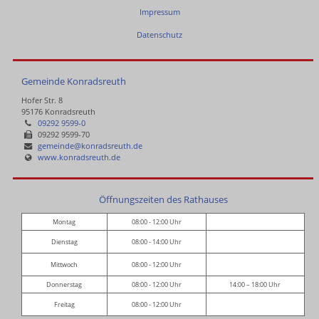
Impressum
Datenschutz
Gemeinde Konradsreuth
Hofer Str. 8
95176 Konradsreuth
09292 9599-0
09292 9599-70
gemeinde@konradsreuth.de
www.konradsreuth.de
Öffnungszeiten des Rathauses
Montag
08:00 - 12:00 Uhr
Dienstag
08:00 - 14:00 Uhr
Mittwoch
08:00 - 12:00 Uhr
Donnerstag
08:00 - 12:00 Uhr
14:00 – 18:00 Uhr
Freitag
08:00 - 12:00 Uhr