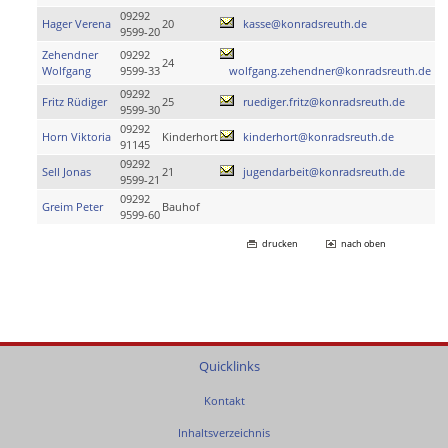
09292
Hager Verena
20
kasse@konradsreuth.de
9599-20
Zehendner
09292
24
Wolfgang
9599-33
wolfgang.zehendner@konradsreuth.de
09292
Fritz Rüdiger
25
ruediger.fritz@konradsreuth.de
9599-30
09292
Horn Viktoria
Kinderhort
kinderhort@konradsreuth.de
91145
09292
Sell Jonas
21
jugendarbeit@konradsreuth.de
9599-21
09292
Greim Peter
Bauhof
9599-60
drucken
nach oben
Quicklinks
Kontakt
Inhaltsverzeichnis