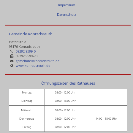
Impressum
Datenschutz
Gemeinde Konradsreuth
Hofer Str. 8
95176 Konradsreuth
09292 9599-0
09292 9599-70
gemeinde@konradsreuth.de
www.konradsreuth.de
Öffnungszeiten des Rathauses
Montag
08:00 - 12:00 Uhr
Dienstag
08:00 - 14:00 Uhr
Mittwoch
08:00 - 12:00 Uhr
Donnerstag
08:00 - 12:00 Uhr
14:00 – 18:00 Uhr
Freitag
08:00 - 12:00 Uhr