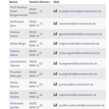
Name
Telefon
Zimmer
Mail
Ploß Andreas
09292
Erster
12
buergermeister@konradsreuth.de
9599-0
Bürgermeister
Hellfritzsch
09292
13
sekretariat@konradsreuth.de
Jana
9599-10
Dittmar
09292
14
geschaeftsleiter@konradsreuth.de
Stefan
9599-14
09292
Müller Birgit
15
birgit.mueller@konradsreuth.de
9599-15
Hübner
09292
01
ordnungsamt@konradsreuth.de
Marco
9599-18
Koschemann
09292
02
buergeramt@konradsreuth.de
Sabrina
9599-16
Poschert
09292
02
buergeramt@konradsreuth.de
Manuela
9599-17
Döhla
09292
03
personal@konradsreuth.de
Marina
9599-19
Müller
09292
22
kaemmerei@konradsreuth.de
Roland
9599-22
Reifenrath
09292
23
jeniffer.reifenrath@konradsreuth.de
Jeniffer
9599-23