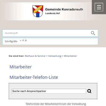
Zum Inhalt
,
zur Navigation
oder
zur Startseite
springen.
chließen
M
suchen
A
A
Schriftgröße
A
Sie sind hier:
Rathaus & Service
>
Verwaltung
>
Mitarbeiter
Mitarbeiter
Mitarbeiter-Telefon-Liste
Telefonliste der Mitarbeiter/innen der Verwaltung