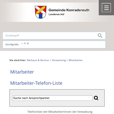
Zum Inhalt
,
zur Navigation
oder
zur Startseite
springen.
chließen
M
suchen
A
A
Schriftgröße
A
Sie sind hier:
Rathaus & Service
>
Verwaltung
>
Mitarbeiter
Mitarbeiter
Mitarbeiter-Telefon-Liste
Telefonliste der Mitarbeiter/innen der Verwaltung