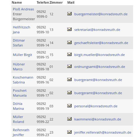
Name
Telefon
Zimmer
Mail
Ploß Andreas
09292
Erster
12
buergermeister@konradsreuth.de
9599-0
Bürgermeister
Hellfritzsch
09292
13
sekretariat@konradsreuth.de
Jana
9599-10
Dittmar
09292
14
geschaeftsleiter@konradsreuth.de
Stefan
9599-14
09292
Müller Birgit
15
birgit.mueller@konradsreuth.de
9599-15
Hübner
09292
01
ordnungsamt@konradsreuth.de
Marco
9599-18
Koschemann
09292
02
buergeramt@konradsreuth.de
Sabrina
9599-16
Poschert
09292
02
buergeramt@konradsreuth.de
Manuela
9599-17
Döhla
09292
03
personal@konradsreuth.de
Marina
9599-19
Müller
09292
22
kaemmerei@konradsreuth.de
Roland
9599-22
Reifenrath
09292
23
jeniffer.reifenrath@konradsreuth.de
Jeniffer
9599-23