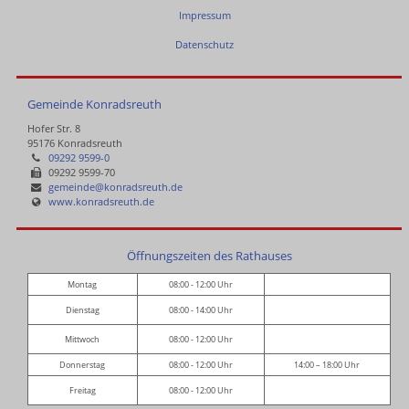
Impressum
Datenschutz
Gemeinde Konradsreuth
Hofer Str. 8
95176 Konradsreuth
09292 9599-0
09292 9599-70
gemeinde@konradsreuth.de
www.konradsreuth.de
Öffnungszeiten des Rathauses
Montag
08:00 - 12:00 Uhr
Dienstag
08:00 - 14:00 Uhr
Mittwoch
08:00 - 12:00 Uhr
Donnerstag
08:00 - 12:00 Uhr
14:00 – 18:00 Uhr
Freitag
08:00 - 12:00 Uhr