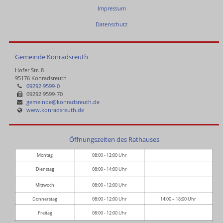
Impressum
Datenschutz
Gemeinde Konradsreuth
Hofer Str. 8
95176 Konradsreuth
09292 9599-0
09292 9599-70
gemeinde@konradsreuth.de
www.konradsreuth.de
Öffnungszeiten des Rathauses
Montag
08:00 - 12:00 Uhr
Dienstag
08:00 - 14:00 Uhr
Mittwoch
08:00 - 12:00 Uhr
Donnerstag
08:00 - 12:00 Uhr
14:00 – 18:00 Uhr
Freitag
08:00 - 12:00 Uhr