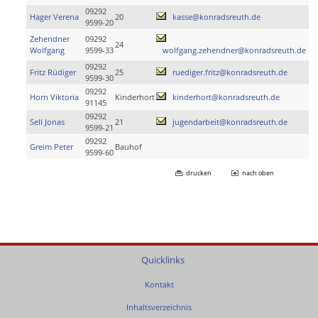
09292
Hager Verena
20
kasse@konradsreuth.de
9599-20
Zehendner
09292
24
Wolfgang
9599-33
wolfgang.zehendner@konradsreuth.de
09292
Fritz Rüdiger
25
ruediger.fritz@konradsreuth.de
9599-30
09292
Horn Viktoria
Kinderhort
kinderhort@konradsreuth.de
91145
09292
Sell Jonas
21
jugendarbeit@konradsreuth.de
9599-21
09292
Greim Peter
Bauhof
9599-60
drucken
nach oben
Quicklinks
Kontakt
Inhaltsverzeichnis