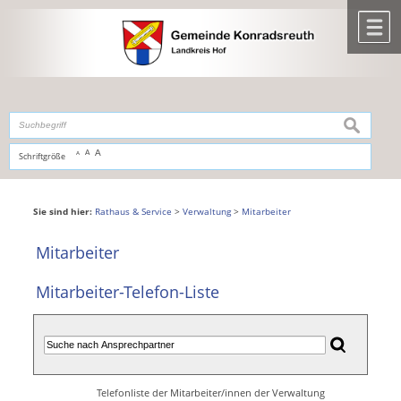
Zum Inhalt
,
zur Navigation
oder
zur Startseite
springen.
chließen
M
suchen
A
A
Schriftgröße
A
Sie sind hier:
Rathaus & Service
>
Verwaltung
>
Mitarbeiter
Mitarbeiter
Mitarbeiter-Telefon-Liste
Telefonliste der Mitarbeiter/innen der Verwaltung