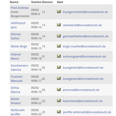
Name
Telefon
Zimmer
Mail
Ploß Andreas
09292
Erster
12
buergermeister@konradsreuth.de
9599-0
Bürgermeister
Hellfritzsch
09292
13
sekretariat@konradsreuth.de
Jana
9599-10
Dittmar
09292
14
geschaeftsleiter@konradsreuth.de
Stefan
9599-14
09292
Müller Birgit
15
birgit.mueller@konradsreuth.de
9599-15
Hübner
09292
01
ordnungsamt@konradsreuth.de
Marco
9599-18
Koschemann
09292
02
buergeramt@konradsreuth.de
Sabrina
9599-16
Poschert
09292
02
buergeramt@konradsreuth.de
Manuela
9599-17
Döhla
09292
03
personal@konradsreuth.de
Marina
9599-19
Müller
09292
22
kaemmerei@konradsreuth.de
Roland
9599-22
Reifenrath
09292
23
jeniffer.reifenrath@konradsreuth.de
Jeniffer
9599-23