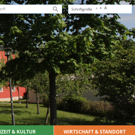
A
A
suchen
Schriftgröße
A
IZEIT & KULTUR
WIRTSCHAFT & STANDORT