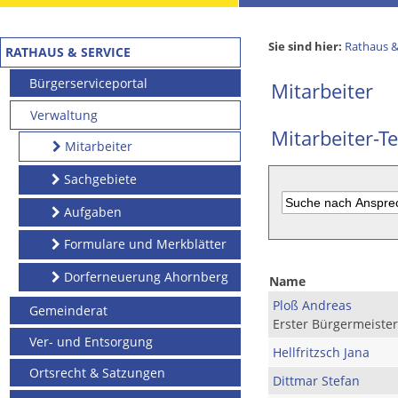
Sie sind hier:
Rathaus &
RATHAUS & SERVICE
Bürgerserviceportal
Mitarbeiter
Verwaltung
Mitarbeiter-Te
Mitarbeiter
Sachgebiete
Aufgaben
Formulare und Merkblätter
Dorferneuerung Ahornberg
Name
Ploß Andreas
Gemeinderat
Erster Bürgermeister
Ver- und Entsorgung
Hellfritzsch Jana
Ortsrecht & Satzungen
Dittmar Stefan