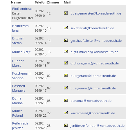
Name
Telefon
Zimmer
Mail
Ploß Andreas
09292
Erster
12
buergermeister@konradsreuth.de
9599-0
Bürgermeister
Hellfritzsch
09292
13
sekretariat@konradsreuth.de
Jana
9599-10
Dittmar
09292
14
geschaeftsleiter@konradsreuth.de
Stefan
9599-14
09292
Müller Birgit
15
birgit.mueller@konradsreuth.de
9599-15
Hübner
09292
01
ordnungsamt@konradsreuth.de
Marco
9599-18
Koschemann
09292
02
buergeramt@konradsreuth.de
Sabrina
9599-16
Poschert
09292
02
buergeramt@konradsreuth.de
Manuela
9599-17
Döhla
09292
03
personal@konradsreuth.de
Marina
9599-19
Müller
09292
22
kaemmerei@konradsreuth.de
Roland
9599-22
Reifenrath
09292
23
jeniffer.reifenrath@konradsreuth.de
Jeniffer
9599-23