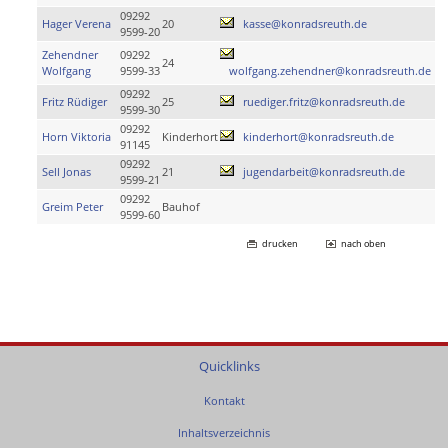
09292
Hager Verena
20
kasse@konradsreuth.de
9599-20
Zehendner
09292
24
Wolfgang
9599-33
wolfgang.zehendner@konradsreuth.de
09292
Fritz Rüdiger
25
ruediger.fritz@konradsreuth.de
9599-30
09292
Horn Viktoria
Kinderhort
kinderhort@konradsreuth.de
91145
09292
Sell Jonas
21
jugendarbeit@konradsreuth.de
9599-21
09292
Greim Peter
Bauhof
9599-60
drucken
nach oben
Quicklinks
Kontakt
Inhaltsverzeichnis