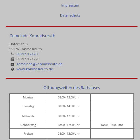
Impressum
Datenschutz
Gemeinde Konradsreuth
Hofer Str. 8
95176 Konradsreuth
09292 9599-0
09292 9599-70
gemeinde@konradsreuth.de
www.konradsreuth.de
Öffnungszeiten des Rathauses
Montag
08:00 - 12:00 Uhr
Dienstag
08:00 - 14:00 Uhr
Mittwoch
08:00 - 12:00 Uhr
Donnerstag
08:00 - 12:00 Uhr
14:00 – 18:00 Uhr
Freitag
08:00 - 12:00 Uhr