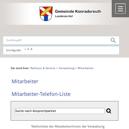
Zum Inhalt
,
zur Navigation
oder
zur Startseite
springen.
chließen
M
suchen
A
A
Schriftgröße
A
Sie sind hier:
Rathaus & Service
>
Verwaltung
>
Mitarbeiter
Mitarbeiter
Mitarbeiter-Telefon-Liste
Telefonliste der Mitarbeiter/innen der Verwaltung