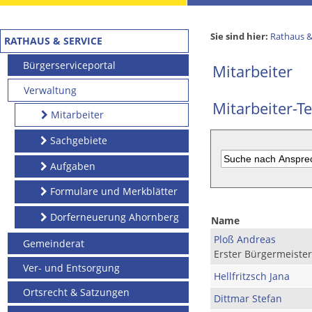
Sie sind hier:
Rathaus &
RATHAUS & SERVICE
Bürgerserviceportal
Mitarbeiter
Verwaltung
Mitarbeiter-Te
Mitarbeiter
Sachgebiete
Aufgaben
Formulare und Merkblätter
Dorferneuerung Ahornberg
Name
Ploß Andreas
Gemeinderat
Erster Bürgermeister
Ver- und Entsorgung
Hellfritzsch Jana
Ortsrecht & Satzungen
Dittmar Stefan