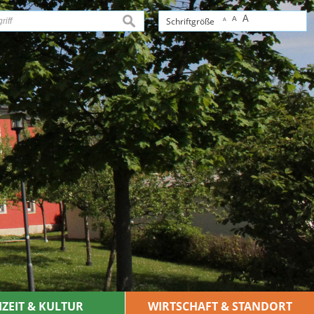
A
A
suchen
Schriftgröße
A
IZEIT & KULTUR
WIRTSCHAFT & STANDORT