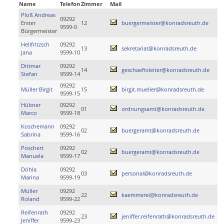
Name
Telefon
Zimmer
Mail
Ploß Andreas
09292
Erster
12
buergermeister@konradsreuth.de
9599-0
Bürgermeister
Hellfritzsch
09292
13
sekretariat@konradsreuth.de
Jana
9599-10
Dittmar
09292
14
geschaeftsleiter@konradsreuth.de
Stefan
9599-14
09292
Müller Birgit
15
birgit.mueller@konradsreuth.de
9599-15
Hübner
09292
01
ordnungsamt@konradsreuth.de
Marco
9599-18
Koschemann
09292
02
buergeramt@konradsreuth.de
Sabrina
9599-16
Poschert
09292
02
buergeramt@konradsreuth.de
Manuela
9599-17
Döhla
09292
03
personal@konradsreuth.de
Marina
9599-19
Müller
09292
22
kaemmerei@konradsreuth.de
Roland
9599-22
Reifenrath
09292
23
jeniffer.reifenrath@konradsreuth.de
Jeniffer
9599-23