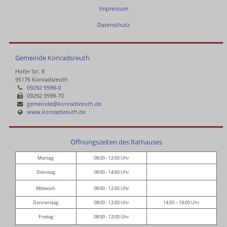
Impressum
Datenschutz
Gemeinde Konradsreuth
Hofer Str. 8
95176 Konradsreuth
09292 9599-0
09292 9599-70
gemeinde@konradsreuth.de
www.konradsreuth.de
Öffnungszeiten des Rathauses
Montag
08:00 - 12:00 Uhr
Dienstag
08:00 - 14:00 Uhr
Mittwoch
08:00 - 12:00 Uhr
Donnerstag
08:00 - 12:00 Uhr
14:00 – 18:00 Uhr
Freitag
08:00 - 12:00 Uhr