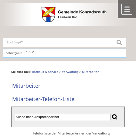
Zum Inhalt
,
zur Navigation
oder
zur Startseite
springen.
chließen
M
suchen
A
A
Schriftgröße
A
Sie sind hier:
Rathaus & Service
>
Verwaltung
>
Mitarbeiter
Mitarbeiter
Mitarbeiter-Telefon-Liste
Telefonliste der Mitarbeiter/innen der Verwaltung