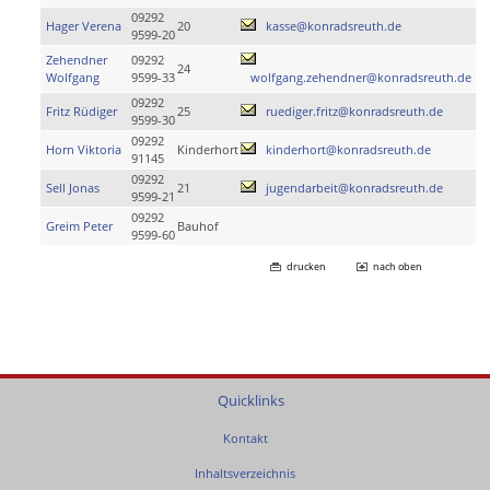
09292
Hager Verena
20
kasse@konradsreuth.de
9599-20
Zehendner
09292
24
Wolfgang
9599-33
wolfgang.zehendner@konradsreuth.de
09292
Fritz Rüdiger
25
ruediger.fritz@konradsreuth.de
9599-30
09292
Horn Viktoria
Kinderhort
kinderhort@konradsreuth.de
91145
09292
Sell Jonas
21
jugendarbeit@konradsreuth.de
9599-21
09292
Greim Peter
Bauhof
9599-60
drucken
nach oben
Quicklinks
Kontakt
Inhaltsverzeichnis