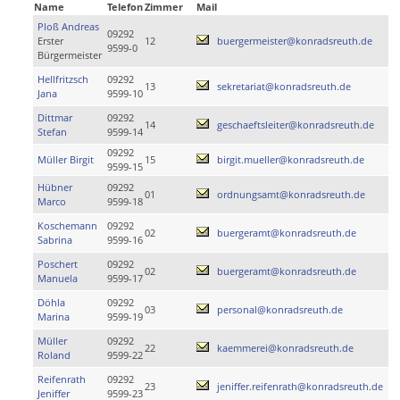
Name
Telefon
Zimmer
Mail
Ploß Andreas
09292
Erster
12
buergermeister@konradsreuth.de
9599-0
Bürgermeister
Hellfritzsch
09292
13
sekretariat@konradsreuth.de
Jana
9599-10
Dittmar
09292
14
geschaeftsleiter@konradsreuth.de
Stefan
9599-14
09292
Müller Birgit
15
birgit.mueller@konradsreuth.de
9599-15
Hübner
09292
01
ordnungsamt@konradsreuth.de
Marco
9599-18
Koschemann
09292
02
buergeramt@konradsreuth.de
Sabrina
9599-16
Poschert
09292
02
buergeramt@konradsreuth.de
Manuela
9599-17
Döhla
09292
03
personal@konradsreuth.de
Marina
9599-19
Müller
09292
22
kaemmerei@konradsreuth.de
Roland
9599-22
Reifenrath
09292
23
jeniffer.reifenrath@konradsreuth.de
Jeniffer
9599-23