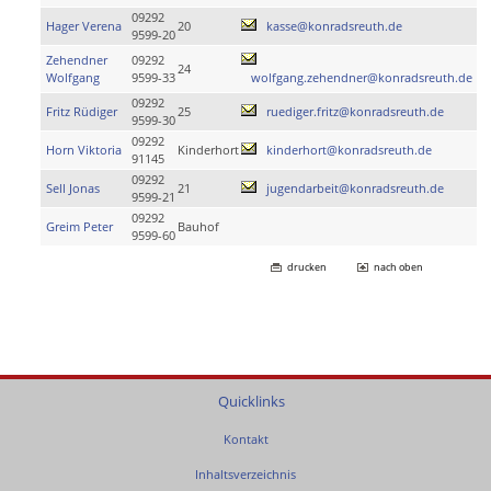
09292
Hager Verena
20
kasse@konradsreuth.de
9599-20
Zehendner
09292
24
Wolfgang
9599-33
wolfgang.zehendner@konradsreuth.de
09292
Fritz Rüdiger
25
ruediger.fritz@konradsreuth.de
9599-30
09292
Horn Viktoria
Kinderhort
kinderhort@konradsreuth.de
91145
09292
Sell Jonas
21
jugendarbeit@konradsreuth.de
9599-21
09292
Greim Peter
Bauhof
9599-60
drucken
nach oben
Quicklinks
Kontakt
Inhaltsverzeichnis