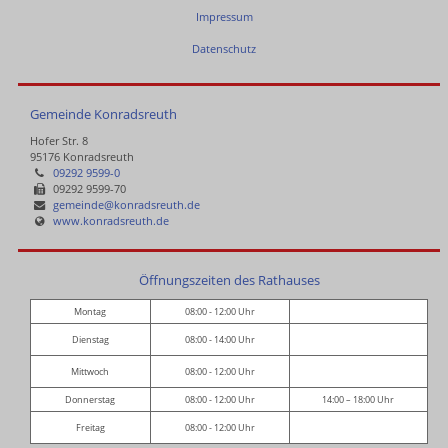
Impressum
Datenschutz
Gemeinde Konradsreuth
Hofer Str. 8
95176 Konradsreuth
09292 9599-0
09292 9599-70
gemeinde@konradsreuth.de
www.konradsreuth.de
Öffnungszeiten des Rathauses
Montag
08:00 - 12:00 Uhr
Dienstag
08:00 - 14:00 Uhr
Mittwoch
08:00 - 12:00 Uhr
Donnerstag
08:00 - 12:00 Uhr
14:00 – 18:00 Uhr
Freitag
08:00 - 12:00 Uhr