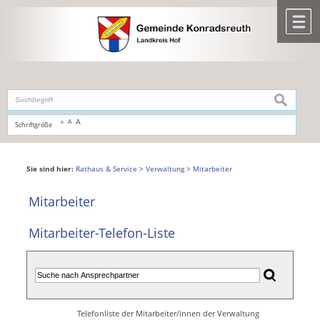
Zum Inhalt
,
zur Navigation
oder
zur Startseite
springen.
chließen
M
suchen
A
A
Schriftgröße
A
Sie sind hier:
Rathaus & Service
>
Verwaltung
>
Mitarbeiter
Mitarbeiter
Mitarbeiter-Telefon-Liste
Telefonliste der Mitarbeiter/innen der Verwaltung