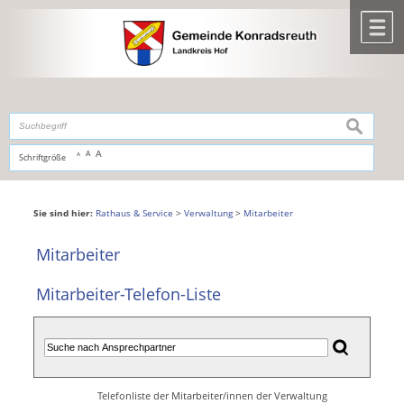
Zum Inhalt
,
zur Navigation
oder
zur Startseite
springen.
chließen
M
suchen
A
A
Schriftgröße
A
Sie sind hier:
Rathaus & Service
>
Verwaltung
>
Mitarbeiter
Mitarbeiter
Mitarbeiter-Telefon-Liste
Telefonliste der Mitarbeiter/innen der Verwaltung