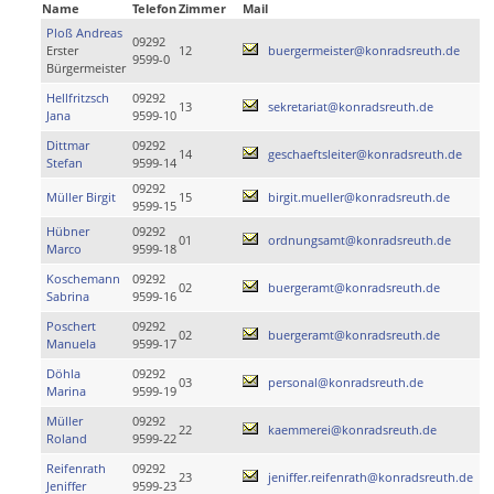
Name
Telefon
Zimmer
Mail
Ploß Andreas
09292
Erster
12
buergermeister@konradsreuth.de
9599-0
Bürgermeister
Hellfritzsch
09292
13
sekretariat@konradsreuth.de
Jana
9599-10
Dittmar
09292
14
geschaeftsleiter@konradsreuth.de
Stefan
9599-14
09292
Müller Birgit
15
birgit.mueller@konradsreuth.de
9599-15
Hübner
09292
01
ordnungsamt@konradsreuth.de
Marco
9599-18
Koschemann
09292
02
buergeramt@konradsreuth.de
Sabrina
9599-16
Poschert
09292
02
buergeramt@konradsreuth.de
Manuela
9599-17
Döhla
09292
03
personal@konradsreuth.de
Marina
9599-19
Müller
09292
22
kaemmerei@konradsreuth.de
Roland
9599-22
Reifenrath
09292
23
jeniffer.reifenrath@konradsreuth.de
Jeniffer
9599-23