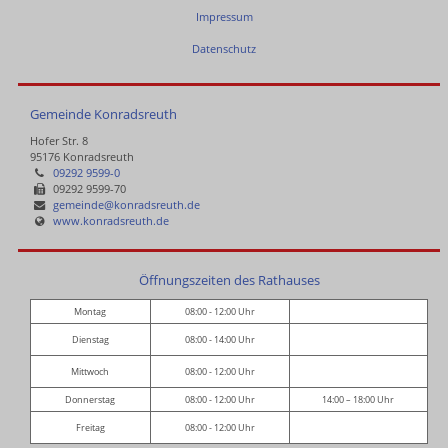
Impressum
Datenschutz
Gemeinde Konradsreuth
Hofer Str. 8
95176 Konradsreuth
09292 9599-0
09292 9599-70
gemeinde@konradsreuth.de
www.konradsreuth.de
Öffnungszeiten des Rathauses
Montag
08:00 - 12:00 Uhr
Dienstag
08:00 - 14:00 Uhr
Mittwoch
08:00 - 12:00 Uhr
Donnerstag
08:00 - 12:00 Uhr
14:00 – 18:00 Uhr
Freitag
08:00 - 12:00 Uhr