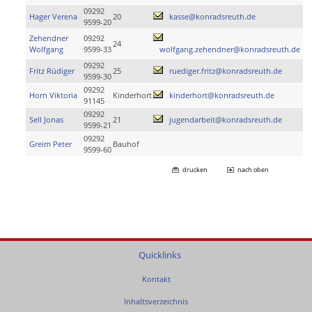
09292
Hager Verena
20
kasse@konradsreuth.de
9599-20
Zehendner
09292
24
Wolfgang
9599-33
wolfgang.zehendner@konradsreuth.de
09292
Fritz Rüdiger
25
ruediger.fritz@konradsreuth.de
9599-30
09292
Horn Viktoria
Kinderhort
kinderhort@konradsreuth.de
91145
09292
Sell Jonas
21
jugendarbeit@konradsreuth.de
9599-21
09292
Greim Peter
Bauhof
9599-60
drucken
nach oben
Quicklinks
Kontakt
Inhaltsverzeichnis