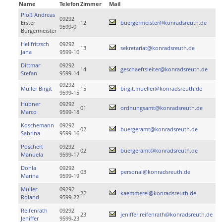
Name
Telefon
Zimmer
Mail
Ploß Andreas
09292
Erster
12
buergermeister@konradsreuth.de
9599-0
Bürgermeister
Hellfritzsch
09292
13
sekretariat@konradsreuth.de
Jana
9599-10
Dittmar
09292
14
geschaeftsleiter@konradsreuth.de
Stefan
9599-14
09292
Müller Birgit
15
birgit.mueller@konradsreuth.de
9599-15
Hübner
09292
01
ordnungsamt@konradsreuth.de
Marco
9599-18
Koschemann
09292
02
buergeramt@konradsreuth.de
Sabrina
9599-16
Poschert
09292
02
buergeramt@konradsreuth.de
Manuela
9599-17
Döhla
09292
03
personal@konradsreuth.de
Marina
9599-19
Müller
09292
22
kaemmerei@konradsreuth.de
Roland
9599-22
Reifenrath
09292
23
jeniffer.reifenrath@konradsreuth.de
Jeniffer
9599-23