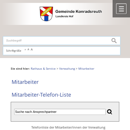
Zum Inhalt
,
zur Navigation
oder
zur Startseite
springen.
chließen
M
suchen
A
A
Schriftgröße
A
Sie sind hier:
Rathaus & Service
>
Verwaltung
>
Mitarbeiter
Mitarbeiter
Mitarbeiter-Telefon-Liste
Telefonliste der Mitarbeiter/innen der Verwaltung