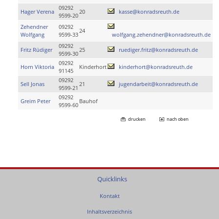
09292
Hager Verena
20
kasse@konradsreuth.de
9599-20
Zehendner
09292
24
Wolfgang
9599-33
wolfgang.zehendner@konradsreuth.de
09292
Fritz Rüdiger
25
ruediger.fritz@konradsreuth.de
9599-30
09292
Horn Viktoria
Kinderhort
kinderhort@konradsreuth.de
91145
09292
Sell Jonas
21
jugendarbeit@konradsreuth.de
9599-21
09292
Greim Peter
Bauhof
9599-60
drucken
nach oben
Quicklinks
Kontakt
Inhaltsverzeichnis