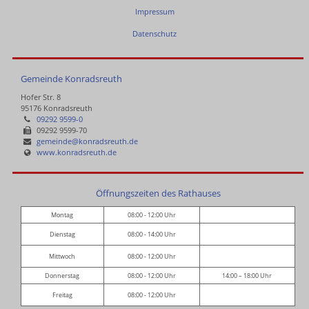
Impressum
Datenschutz
Gemeinde Konradsreuth
Hofer Str. 8
95176 Konradsreuth
09292 9599-0
09292 9599-70
gemeinde@konradsreuth.de
www.konradsreuth.de
Öffnungszeiten des Rathauses
Montag
08:00 - 12:00 Uhr
Dienstag
08:00 - 14:00 Uhr
Mittwoch
08:00 - 12:00 Uhr
Donnerstag
08:00 - 12:00 Uhr
14:00 – 18:00 Uhr
Freitag
08:00 - 12:00 Uhr