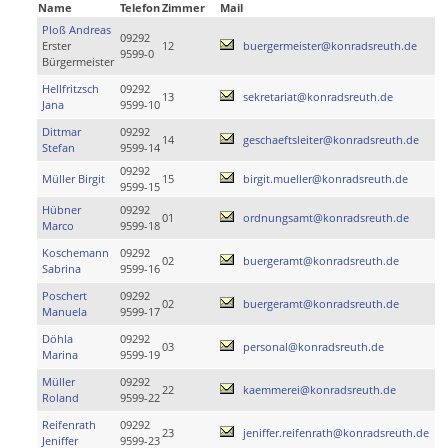
Name
Telefon
Zimmer
Mail
Ploß Andreas
09292
Erster
12
buergermeister@konradsreuth.de
9599-0
Bürgermeister
Hellfritzsch
09292
13
sekretariat@konradsreuth.de
Jana
9599-10
Dittmar
09292
14
geschaeftsleiter@konradsreuth.de
Stefan
9599-14
09292
Müller Birgit
15
birgit.mueller@konradsreuth.de
9599-15
Hübner
09292
01
ordnungsamt@konradsreuth.de
Marco
9599-18
Koschemann
09292
02
buergeramt@konradsreuth.de
Sabrina
9599-16
Poschert
09292
02
buergeramt@konradsreuth.de
Manuela
9599-17
Döhla
09292
03
personal@konradsreuth.de
Marina
9599-19
Müller
09292
22
kaemmerei@konradsreuth.de
Roland
9599-22
Reifenrath
09292
23
jeniffer.reifenrath@konradsreuth.de
Jeniffer
9599-23