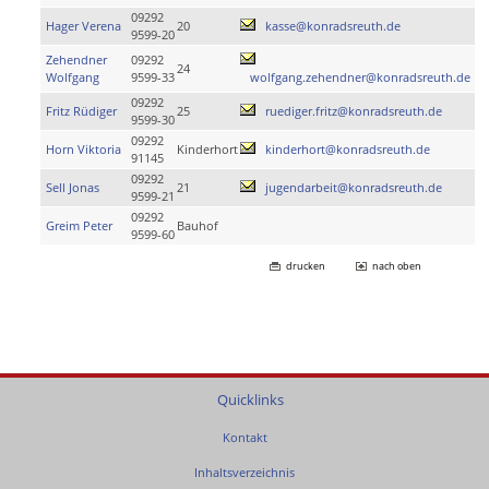
09292
Hager Verena
20
kasse@konradsreuth.de
9599-20
Zehendner
09292
24
Wolfgang
9599-33
wolfgang.zehendner@konradsreuth.de
09292
Fritz Rüdiger
25
ruediger.fritz@konradsreuth.de
9599-30
09292
Horn Viktoria
Kinderhort
kinderhort@konradsreuth.de
91145
09292
Sell Jonas
21
jugendarbeit@konradsreuth.de
9599-21
09292
Greim Peter
Bauhof
9599-60
drucken
nach oben
Quicklinks
Kontakt
Inhaltsverzeichnis