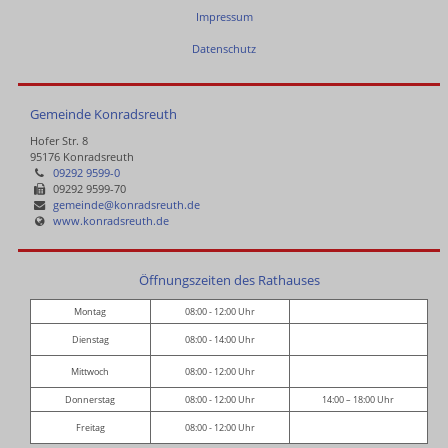
Impressum
Datenschutz
Gemeinde Konradsreuth
Hofer Str. 8
95176 Konradsreuth
09292 9599-0
09292 9599-70
gemeinde@konradsreuth.de
www.konradsreuth.de
Öffnungszeiten des Rathauses
Montag
08:00 - 12:00 Uhr
Dienstag
08:00 - 14:00 Uhr
Mittwoch
08:00 - 12:00 Uhr
Donnerstag
08:00 - 12:00 Uhr
14:00 – 18:00 Uhr
Freitag
08:00 - 12:00 Uhr