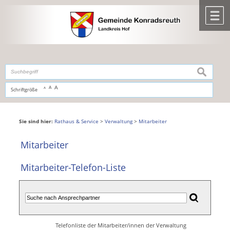
Zum Inhalt
,
zur Navigation
oder
zur Startseite
springen.
chließen
M
suchen
A
A
Schriftgröße
A
Sie sind hier:
Rathaus & Service
>
Verwaltung
>
Mitarbeiter
Mitarbeiter
Mitarbeiter-Telefon-Liste
Telefonliste der Mitarbeiter/innen der Verwaltung