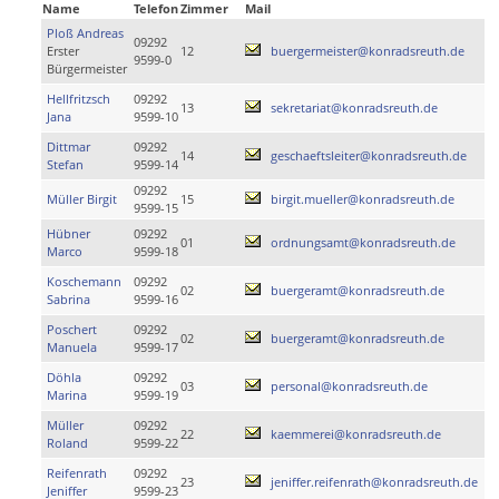
Name
Telefon
Zimmer
Mail
Ploß Andreas
09292
Erster
12
buergermeister@konradsreuth.de
9599-0
Bürgermeister
Hellfritzsch
09292
13
sekretariat@konradsreuth.de
Jana
9599-10
Dittmar
09292
14
geschaeftsleiter@konradsreuth.de
Stefan
9599-14
09292
Müller Birgit
15
birgit.mueller@konradsreuth.de
9599-15
Hübner
09292
01
ordnungsamt@konradsreuth.de
Marco
9599-18
Koschemann
09292
02
buergeramt@konradsreuth.de
Sabrina
9599-16
Poschert
09292
02
buergeramt@konradsreuth.de
Manuela
9599-17
Döhla
09292
03
personal@konradsreuth.de
Marina
9599-19
Müller
09292
22
kaemmerei@konradsreuth.de
Roland
9599-22
Reifenrath
09292
23
jeniffer.reifenrath@konradsreuth.de
Jeniffer
9599-23