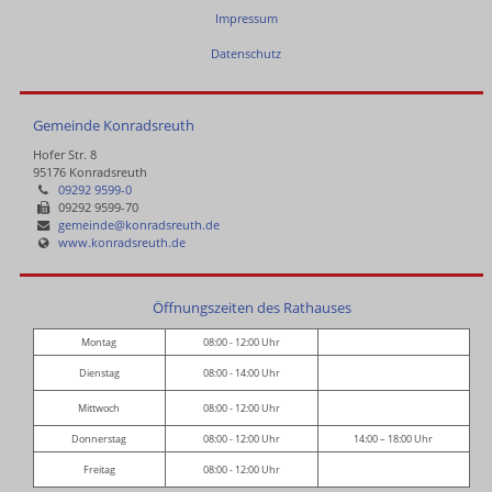
Impressum
Datenschutz
Gemeinde Konradsreuth
Hofer Str. 8
95176 Konradsreuth
09292 9599-0
09292 9599-70
gemeinde@konradsreuth.de
www.konradsreuth.de
Öffnungszeiten des Rathauses
Montag
08:00 - 12:00 Uhr
Dienstag
08:00 - 14:00 Uhr
Mittwoch
08:00 - 12:00 Uhr
Donnerstag
08:00 - 12:00 Uhr
14:00 – 18:00 Uhr
Freitag
08:00 - 12:00 Uhr