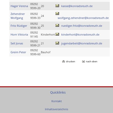
09292
Hager Verena
20
kasse@konradsreuth.de
9599-20
Zehendner
09292
24
Wolfgang
9599-33
wolfgang.zehendner@konradsreuth.de
09292
Fritz Rüdiger
25
ruediger.fritz@konradsreuth.de
9599-30
09292
Horn Viktoria
Kinderhort
kinderhort@konradsreuth.de
91145
09292
Sell Jonas
21
jugendarbeit@konradsreuth.de
9599-21
09292
Greim Peter
Bauhof
9599-60
drucken
nach oben
Quicklinks
Kontakt
Inhaltsverzeichnis