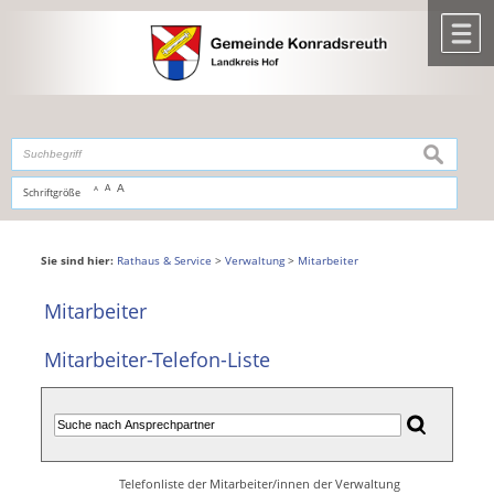
Zum Inhalt
,
zur Navigation
oder
zur Startseite
springen.
chließen
M
suchen
A
A
Schriftgröße
A
Sie sind hier:
Rathaus & Service
>
Verwaltung
>
Mitarbeiter
Mitarbeiter
Mitarbeiter-Telefon-Liste
Telefonliste der Mitarbeiter/innen der Verwaltung