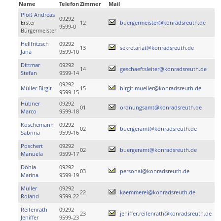
Name
Telefon
Zimmer
Mail
Ploß Andreas
09292
Erster
12
buergermeister@konradsreuth.de
9599-0
Bürgermeister
Hellfritzsch
09292
13
sekretariat@konradsreuth.de
Jana
9599-10
Dittmar
09292
14
geschaeftsleiter@konradsreuth.de
Stefan
9599-14
09292
Müller Birgit
15
birgit.mueller@konradsreuth.de
9599-15
Hübner
09292
01
ordnungsamt@konradsreuth.de
Marco
9599-18
Koschemann
09292
02
buergeramt@konradsreuth.de
Sabrina
9599-16
Poschert
09292
02
buergeramt@konradsreuth.de
Manuela
9599-17
Döhla
09292
03
personal@konradsreuth.de
Marina
9599-19
Müller
09292
22
kaemmerei@konradsreuth.de
Roland
9599-22
Reifenrath
09292
23
jeniffer.reifenrath@konradsreuth.de
Jeniffer
9599-23