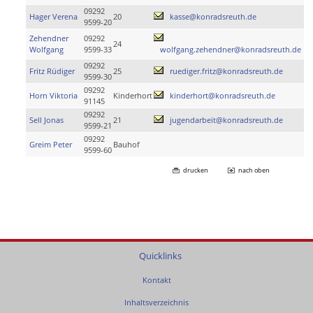
09292
Hager Verena
20
kasse@konradsreuth.de
9599-20
Zehendner
09292
24
Wolfgang
9599-33
wolfgang.zehendner@konradsreuth.de
09292
Fritz Rüdiger
25
ruediger.fritz@konradsreuth.de
9599-30
09292
Horn Viktoria
Kinderhort
kinderhort@konradsreuth.de
91145
09292
Sell Jonas
21
jugendarbeit@konradsreuth.de
9599-21
09292
Greim Peter
Bauhof
9599-60
drucken
nach oben
Quicklinks
Kontakt
Inhaltsverzeichnis