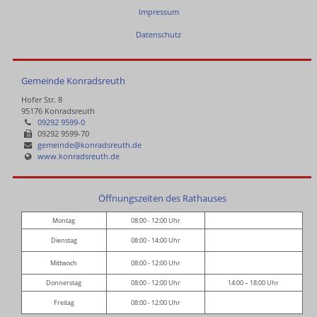
Impressum
Datenschutz
Gemeinde Konradsreuth
Hofer Str. 8
95176 Konradsreuth
09292 9599-0
09292 9599-70
gemeinde@konradsreuth.de
www.konradsreuth.de
Öffnungszeiten des Rathauses
Montag
08:00 - 12:00 Uhr
Dienstag
08:00 - 14:00 Uhr
Mittwoch
08:00 - 12:00 Uhr
Donnerstag
08:00 - 12:00 Uhr
14:00 – 18:00 Uhr
Freitag
08:00 - 12:00 Uhr