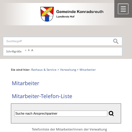
Zum Inhalt
,
zur Navigation
oder
zur Startseite
springen.
chließen
M
suchen
A
A
Schriftgröße
A
Sie sind hier:
Rathaus & Service
>
Verwaltung
>
Mitarbeiter
Mitarbeiter
Mitarbeiter-Telefon-Liste
Telefonliste der Mitarbeiter/innen der Verwaltung