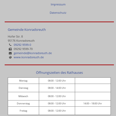
Impressum
Datenschutz
Gemeinde Konradsreuth
Hofer Str. 8
95176 Konradsreuth
09292 9599-0
09292 9599-70
gemeinde@konradsreuth.de
www.konradsreuth.de
Öffnungszeiten des Rathauses
Montag
08:00 - 12:00 Uhr
Dienstag
08:00 - 14:00 Uhr
Mittwoch
08:00 - 12:00 Uhr
Donnerstag
08:00 - 12:00 Uhr
14:00 – 18:00 Uhr
Freitag
08:00 - 12:00 Uhr