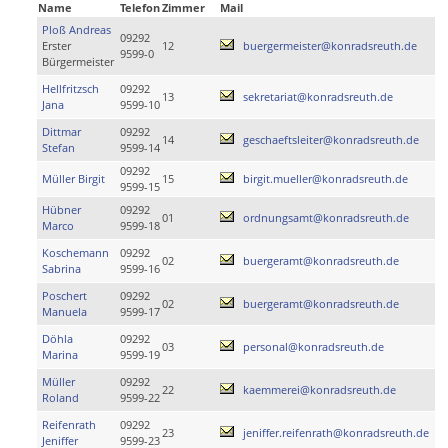
Name
Telefon
Zimmer
Mail
Ploß Andreas
09292
Erster
12
buergermeister@konradsreuth.de
9599-0
Bürgermeister
Hellfritzsch
09292
13
sekretariat@konradsreuth.de
Jana
9599-10
Dittmar
09292
14
geschaeftsleiter@konradsreuth.de
Stefan
9599-14
09292
Müller Birgit
15
birgit.mueller@konradsreuth.de
9599-15
Hübner
09292
01
ordnungsamt@konradsreuth.de
Marco
9599-18
Koschemann
09292
02
buergeramt@konradsreuth.de
Sabrina
9599-16
Poschert
09292
02
buergeramt@konradsreuth.de
Manuela
9599-17
Döhla
09292
03
personal@konradsreuth.de
Marina
9599-19
Müller
09292
22
kaemmerei@konradsreuth.de
Roland
9599-22
Reifenrath
09292
23
jeniffer.reifenrath@konradsreuth.de
Jeniffer
9599-23