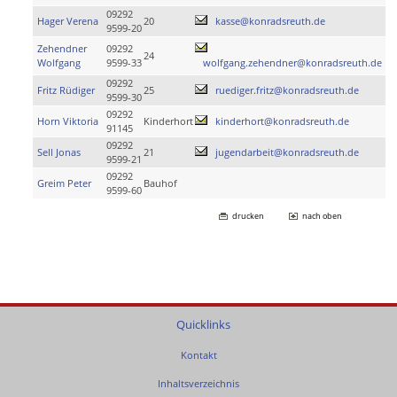
09292
Hager Verena
20
kasse@konradsreuth.de
9599-20
Zehendner
09292
24
Wolfgang
9599-33
wolfgang.zehendner@konradsreuth.de
09292
Fritz Rüdiger
25
ruediger.fritz@konradsreuth.de
9599-30
09292
Horn Viktoria
Kinderhort
kinderhort@konradsreuth.de
91145
09292
Sell Jonas
21
jugendarbeit@konradsreuth.de
9599-21
09292
Greim Peter
Bauhof
9599-60
drucken
nach oben
Quicklinks
Kontakt
Inhaltsverzeichnis