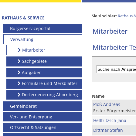
Sie sind hier:
Rathaus &
RATHAUS & SERVICE
Bürgerserviceportal
Mitarbeiter
Verwaltung
Mitarbeiter-Te
Mitarbeiter
Sachgebiete
Aufgaben
Formulare und Merkblätter
Dorferneuerung Ahornberg
Name
Ploß Andreas
Gemeinderat
Erster Bürgermeister
Ver- und Entsorgung
Hellfritzsch Jana
Ortsrecht & Satzungen
Dittmar Stefan