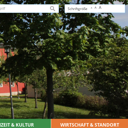
A
A
suchen
Schriftgröße
A
IZEIT & KULTUR
WIRTSCHAFT & STANDORT